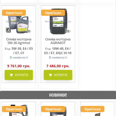
Оригінал
Оригінал
Олива моторна
Олива моторна
5W-30 Agrimot
AGRIMOT
Ultratec FE 20л
ULTRATEC 10W-40
Код:
5W-30, E4 / E5
Код:
10W-40, E4 /
20 л
/ E7, CF
E5 / E7, DQC III-10
В наявності
В наявності
9 761,00 грн.
7 486,00 грн.
КУПИТИ
КУПИТИ
НОВИНКИ!
Оригінал
Оригінал
Оригінал