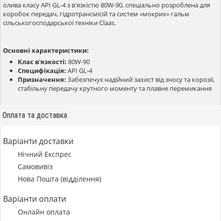
олива класу API GL-4 з в'язкістю 80W-90, спеціально розроблена для
коробок передач, гідротрансмісій та систем «мокрих» гальм
сільськогосподарської техніки Claas.
Основні характеристики:
Клас в'язкості:
80W-90
Специфікація:
API GL-4
Призначення:
Забезпечує надійний захист від зносу та корозії,
стабільну передачу крутного моменту та плавне перемикання
Оплата та доставка
Варіанти доставки
Нічний Експрес
Самовивіз
Нова Пошта (відділення)
Варіанти оплати
Онлайн оплата