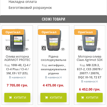
Накладна оплата
Безготівковий розрахунок
СХОЖІ ТОВАРИ
Оригінал
Оригінал
Оригінал
Олива моторна
Рідина
Моторна олива
AGRIMOT PROTEC
охолоджувальна
Claas Agrimot SDX
10W-40
AGRICOOL ОАТ 0
15W-40, 20 л
Код:
10W-40, CJ-4 /
Код:
антифриз ,
Код:
MB 228.3,
PLUS
CI-4 Plus / CI-4 /
охолоджувальна
ECF-2, CES 20078 /
SM, E9 / E7 (E5).
рідина
20077 / 20076,
В наявності
В наявності
DQC III-10, T2 E7
В наявності
7 705,00 грн.
4 475,00 грн.
6 452,00 грн.
КУПИТИ
КУПИТИ
КУПИТИ