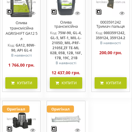
Олива
0003591242
Олива
трансмісійна
Тримач пальця
трансмісійна
AGRISHIFT SYN FE
жниварки
Код:
75W-90, GL-4,
Код:
0003591242,
AGRISHIFT GA12 5
75W90 20л
GL-5, MT-1, MIL-L-
359124, 359124.2
л
2105D, MIL-PRF-
В наявності
Код:
GA12, 80W-
2105E,ZF TE-ML
90, API GL-4
200,00 грн.
02B, 05B, 12B, 16F,
В наявності
17B, 19C, 21B
В наявності
1 766,00 грн.
12 437,00 грн.
КУПИТИ
КУПИТИ
КУПИТИ
Оригінал
Оригінал