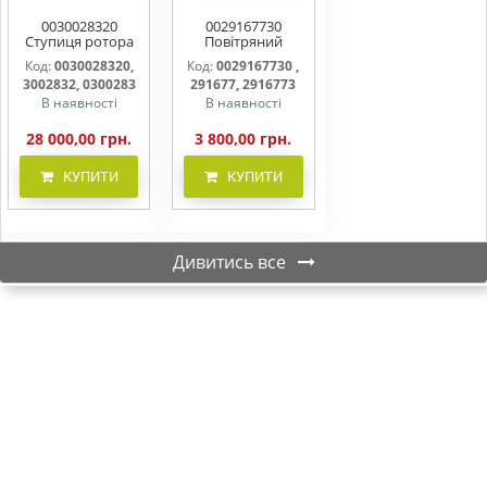
0030028320
0029167730
Ступиця ротора
Повітряний
CLAAS
фільтр бака
Код:
0030028320,
Код:
0029167730 ,
(фільтр AdBlue)
3002832, 0300283
291677, 2916773
В наявності
В наявності
28 000,00 грн.
3 800,00 грн.
КУПИТИ
КУПИТИ
Дивитись все