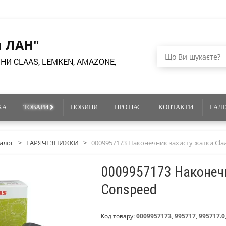
я ЛАН"
НИ CLAAS, LEMKEN, AMAZONE,
КА
ТОВАРИ
НОВИНИ
ПРО НАС
КОНТАКТИ
ГАЛ
алог
>
ГАРЯЧІ ЗНИЖКИ
>
0009957173 Наконечник захисту жатки Cla
0009957173 Наконечн
Conspeed
Код товару:
0009957173, 995717, 995717.0