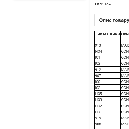
Тип
:
Ножі
Опис товар
Тип машини
Опи
913
MAI
H04
CON
I01
CONS
I03
CONS
912
MAI
907
MAI
I00
CONS
I02
CONS
H05
CON
H03
CON
H02
CONS
H01
CONS
919
MAI
908
MAI