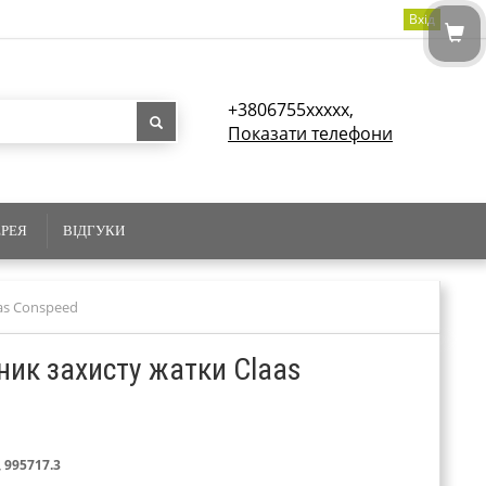
Вхід
+3806755xxxxx,
Показати телефони
ЕРЕЯ
ВІДГУКИ
as Conspeed
ик захисту жатки Claas
, 995717.3