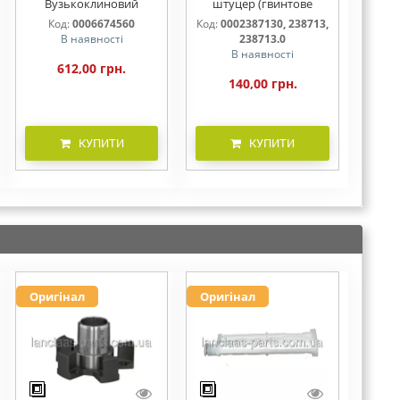
Вузькоклиновий
штуцер (гвинтове
зубчастий
з'єднання)
Код:
0006674560
Код:
0002387130, 238713,
вентиляторний ремінь
В наявності
238713.0
В наявності
612,00 грн.
140,00 грн.
КУПИТИ
КУПИТИ
Оригінал
Оригінал