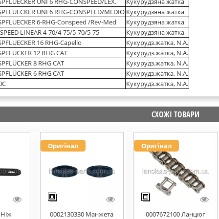
SPFLUECKER UNI 6 RHG-CONSPEED/LEX.
Кукурудзяна жатка
SPFLUECKER UNI 6 RHG-CONSPEED/MEDIO
Кукурудзяна жатка
SPFLUECKER 6-RHG-Conspeed /Rev-Med
Кукурудзяна жатка
PEED LINEAR 4-70/4-75/5-70/5-75
Кукурудзяна жатка
PFLUECKER 16 RHG-Capello
Кукурудз.жатка, N.A.
SPFLÜCKER 12 RHG CAT
Кукурудз.жатка, N.A.
SPFLÜCKER 8 RHG CAT
Кукурудз.жатка, N.A.
SPFLÜCKER 6 RHG CAT
Кукурудз.жатка, N.A.
0C
Кукурудз.жатка, N.A.
СХОЖІ ТОВАРИ
Оригінал
Оригінал
 Ніж
0002130330 Манжета
0007672100 Ланцюг