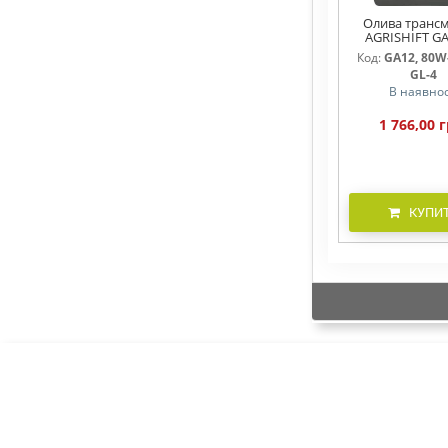
Олива трансм
AGRISHIFT GA
Код:
GA12, 80W-
GL-4
В наявнос
1 766,00 г
КУПИ