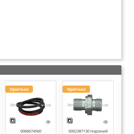
Оригінал
Оригінал
0006674560
0002387130 Нарізний