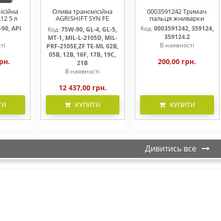
ісійна
Олива трансмісійна
0003591242 Тримач
12 5 л
AGRISHIFT SYN FE
пальця жниварки
75W90 20л
90, API
Код:
0003591242, 359124,
Код:
75W-90, GL-4, GL-5,
359124.2
MT-1, MIL-L-2105D, MIL-
ті
В наявності
PRF-2105E,ZF TE-ML 02B,
05B, 12B, 16F, 17B, 19C,
рн.
200,00 грн.
21B
В наявності
12 437,00 грн.
ТИ
КУПИТИ
КУПИТИ
Дивитись все