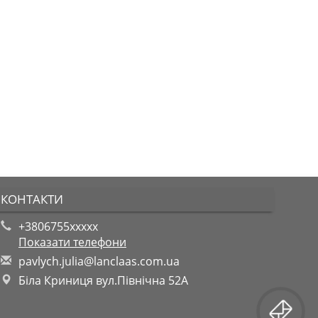
КОНТАКТИ
+3806755xxxxx
Показати телефони
p
avl
ych
.ju
lia
@la
ncl
aas
.co
m.u
a
Біла Криниця вул.Північна 52А