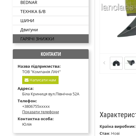
BEDNAR
ТЕХНІКА Б/В
ШИНИ
Двигуни
ГАРЯЧІ ЗНИЖКИ
КОНТАКТИ
Назва підприємства:
ТОВ "Компанія ЛАН"
Написати нам
Адреса:
Біла Криниця вул.Північна 52А
Телефон:
+3806755xxxxx
Показати телефони
Характерис
Контактна особа:
Юлія
Країна виробник
Стан
:
Нові