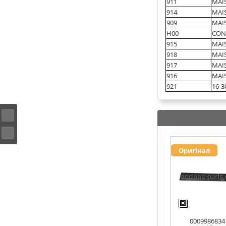
911
MAI
914
MAI
909
MAI
H00
CONS
915
MAIS
918
MAI
917
MAI
916
MAI
921
16-3
Оригінал
0009986834