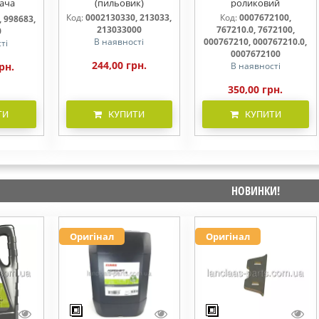
ача
(пильовик)
роликовий
laas
Код:
0002130330, 213033,
Код:
0007672100,
 998683,
d
213033000
767210.0, 7672100,
0
В наявності
000767210, 000767210.0,
ті
0007672100
244,00 грн.
рн.
В наявності
350,00 грн.
ТИ
КУПИТИ
КУПИТИ
НОВИНКИ!
Оригінал
Оригінал