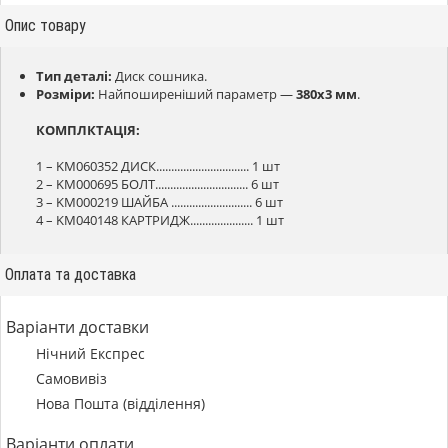
Опис товару
Тип деталі:
Диск сошника.
Розміри:
Найпоширеніший параметр —
380х3 мм
.
КОМПЛКТАЦІЯ:
1 – KM060352 ДИСК............................... 1 шт
2 – KM000695 БОЛТ............................... 6 шт
3 – KM000219 ШАЙБА ........................... 6 шт
4 – KM040148 КАРТРИДЖ..................... 1 шт
Оплата та доставка
Варіанти доставки
Нічний Експрес
Самовивіз
Нова Пошта (відділення)
Варіанти оплати