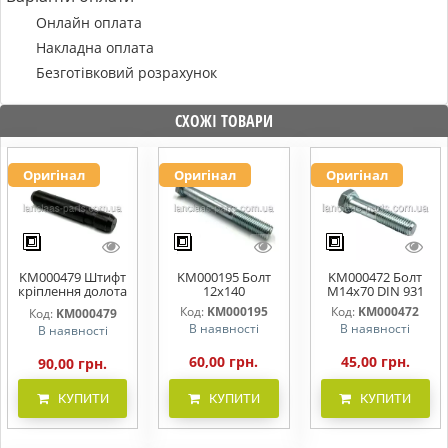
Онлайн оплата
Накладна оплата
Безготівковий розрахунок
СХОЖІ ТОВАРИ
Оригінал
Оригінал
Оригінал
KM000479 Штифт
KM000195 Болт
KM000472 Болт
кріплення долота
12х140
M14x70 DIN 931
(металевий)
Код:
KM000195
Код:
KM000472
Код:
KM000479
11*59 мм,
В наявності
В наявності
В наявності
BEDNAR
60,00 грн.
45,00 грн.
90,00 грн.
КУПИТИ
КУПИТИ
КУПИТИ