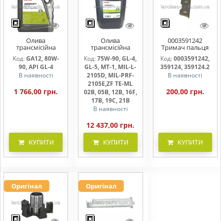
Олива
Олива
0003591242
трансмісійна
трансмісійна
Тримач пальця
AGRISHIFT GA12 5
AGRISHIFT SYN FE
жниварки
Код:
GA12, 80W-
Код:
75W-90, GL-4,
Код:
0003591242,
л
75W90 20л
90, API GL-4
GL-5, MT-1, MIL-L-
359124, 359124.2
В наявності
2105D, MIL-PRF-
В наявності
2105E,ZF TE-ML
1 766,00 грн.
200,00 грн.
02B, 05B, 12B, 16F,
17B, 19C, 21B
В наявності
12 437,00 грн.
КУПИТИ
КУПИТИ
КУПИТИ
Оригінал
Оригінал