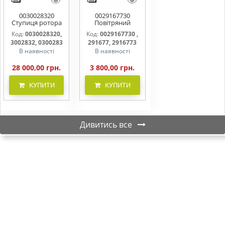
0030028320
0029167730
Ступиця ротора
Повітряний
CLAAS
фільтр бака
Код:
0030028320,
Код:
0029167730 ,
(фільтр AdBlue)
3002832, 0300283
291677, 2916773
В наявності
В наявності
28 000,00 грн.
3 800,00 грн.
КУПИТИ
КУПИТИ
Дивитись все