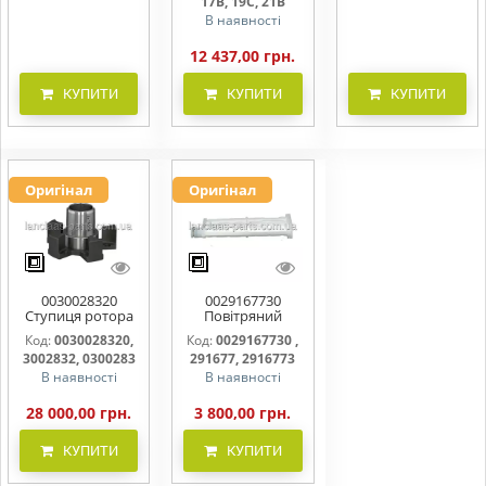
17B, 19C, 21B
В наявності
12 437,00 грн.
КУПИТИ
КУПИТИ
КУПИТИ
Оригінал
Оригінал
0030028320
0029167730
Ступиця ротора
Повітряний
CLAAS
фільтр бака
Код:
0030028320,
Код:
0029167730 ,
(фільтр AdBlue)
3002832, 0300283
291677, 2916773
В наявності
В наявності
28 000,00 грн.
3 800,00 грн.
КУПИТИ
КУПИТИ