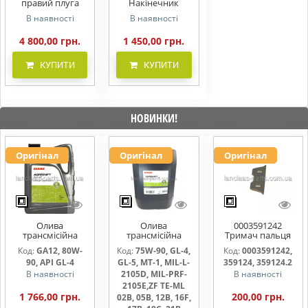
правий плуга
Накінечник
Lemken 3441034
лемеха Lemken
В наявності
В наявності
3364150 B2SP RE
4 800,00 грн.
1 450,00 грн.
КУПИТИ
КУПИТИ
НОВИНКИ!
Оригінал
Оригінал
Оригінал
Олива
Олива
0003591242
трансмісійна
трансмісійна
Тримач пальця
AGRISHIFT GA12 5
AGRISHIFT SYN FE
жниварки
Код:
GA12, 80W-
Код:
75W-90, GL-4,
Код:
0003591242,
л
75W90 20л
90, API GL-4
GL-5, MT-1, MIL-L-
359124, 359124.2
В наявності
2105D, MIL-PRF-
В наявності
2105E,ZF TE-ML
1 766,00 грн.
200,00 грн.
02B, 05B, 12B, 16F,