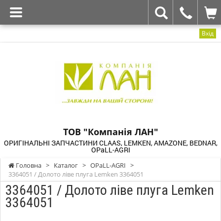
Вхід
ТОВ "Компанія ЛАН"
ОРИГІНАЛЬНІ ЗАПЧАСТИНИ CLAAS, LEMKEN, AMAZONE, BEDNAR,
OPaLL-AGRI
Головна
>
Каталог
>
OPaLL-AGRI
>
3364051 / Долото ліве плуга Lemken 3364051
3364051 / Долото ліве плуга Lemken
3364051