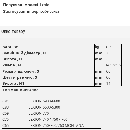
Популярні моделі
:
Lexion
Застосування
:
зернозбиральні
Опис товару
Вага , W
kg
0.3
Зовнішній діаметр , D
mm
75
Висота , H
mm
23
Різьба , M
M42x1.5
Розмір під ключ , S
mm
66
Шестигранник , S
mm
66
Висота , Н1
mm
14
Тип машини
Опис
C84
LEXION 6900-6600
C83
LEXION 5500-5300
C59
LEXION 770
C75
LEXION 740 / 750 / 760
C65
LEXION 750/760/760 MONTANA