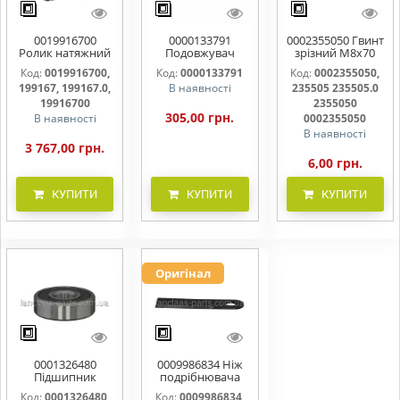
0019916700
0000133791
0002355050 Гвинт
Ролик натяжний
Подовжувач
зрізний M8x70
ременя
кабеля
10.9 прес-
Код:
0019916700,
Код:
0000133791
Код:
0002355050,
підбирача
199167, 199167.0,
В наявності
235505 235505.0
19916700
2355050
305,00 грн.
В наявності
0002355050
В наявності
3 767,00 грн.
6,00 грн.
КУПИТИ
КУПИТИ
КУПИТИ
Оригінал
0001326480
0009986834 Ніж
Підшипник
подрібнювача
кульковий
жниварки Claas
Код:
0001326480,
Код:
0009986834,