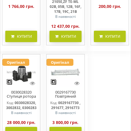
2105E,ZF TE-ML
1 766,00 грн.
200,00 грн.
02B, 05B, 12B, 16F,
17B, 19C, 21B
В наявності
12 437,00 грн.
КУПИТИ
КУПИТИ
КУПИТИ
Оригінал
Оригінал
0030028320
0029167730
Ступиця ротора
Повітряний
CLAAS
фільтр бака
Код:
0030028320,
Код:
0029167730 ,
(фільтр AdBlue)
3002832, 0300283
291677, 2916773
В наявності
В наявності
28 000,00 грн.
3 800,00 грн.