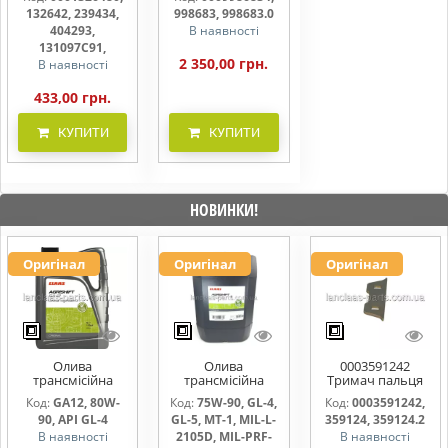
Conspeed
132642, 239434,
998683, 998683.0
404293,
В наявності
131097C91,
2 350,00 грн.
В наявності
433,00 грн.
КУПИТИ
КУПИТИ
НОВИНКИ!
Оригінал
Оригінал
Оригінал
Олива
Олива
0003591242
трансмісійна
трансмісійна
Тримач пальця
AGRISHIFT GA12 5
AGRISHIFT SYN FE
жниварки
Код:
GA12, 80W-
Код:
75W-90, GL-4,
Код:
0003591242,
л
75W90 20л
90, API GL-4
GL-5, MT-1, MIL-L-
359124, 359124.2
В наявності
2105D, MIL-PRF-
В наявності