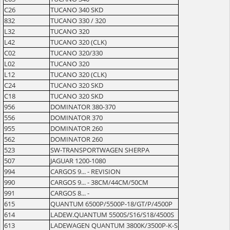
C26
TUCANO 340 SKD
832
TUCANO 330 / 320
L32
TUCANO 320
L42
TUCANO 320 (CLK)
C02
TUCANO 320/330
L02
TUCANO 320
L12
TUCANO 320 (CLK)
C24
TUCANO 320 SKD
C18
TUCANO 320 SKD
956
DOMINATOR 380-370
556
DOMINATOR 370
955
DOMINATOR 260
562
DOMINATOR 260
523
SW-TRANSPORTWAGEN SHERPA
507
JAGUAR 1200-1080
994
CARGOS 9... - REVISION
990
CARGOS 9... - 38CM/44CM/50CM
991
CARGOS 8... -
615
QUANTUM 6500P/5500P-18/GT/P/4500P
614
LADEW.QUANTUM 5500S/S16/S18/4500S
613
LADEWAGEN QUANTUM 3800K/3500P-K-S