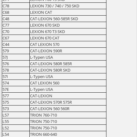
C78
LEXION 730 / 740 / 750 SKD
C68
LEXION CAT
C48
CAT-LEXION 560-585R SKD
C77
LEXION 670 SKD
C70
LEXION 670 T3 SKD
C67
LEXION 670 CAT
C44
CAT LEXION 570
579
CAT-LEXION 590R
57J
L-Typen USA
576
CAT-LEXION 580R 585R
578
CAT-LEXION 580R SKD
57I
L-Typen USA
574
CAT LEXION 560
57E
L-Typen USA
577
CAT-LEXION
575
CAT-LEXION 570R 575R
573
CAT-LEXION 560 560R
L57
TRION 760-710
L55
TRION 750-710
L52
TRION 750-710
L54
TRION 660-640