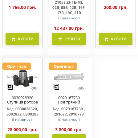
2105E,ZF TE-ML
1 766,00 грн.
200,00 грн.
02B, 05B, 12B, 16F,
17B, 19C, 21B
В наявності
12 437,00 грн.
КУПИТИ
КУПИТИ
КУПИТИ
Оригінал
Оригінал
0030028320
0029167730
Ступиця ротора
Повітряний
CLAAS
фільтр бака
Код:
0030028320,
Код:
0029167730 ,
(фільтр AdBlue)
3002832, 0300283
291677, 2916773
В наявності
В наявності
28 000,00 грн.
3 800,00 грн.