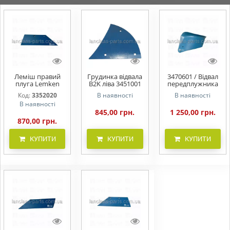
Леміш правий
Грудинка відвала
3470601 / Відвал
плуга Lemken
B2K ліва 3451001
передплужника
SB43 3352020
Lemken (Лемкен)
M2L лівий плуга
Код:
3352020
В наявності
В наявності
OPaLL-AGRI Чехія
Lemken 3470601
В наявності
845,00 грн.
1 250,00 грн.
870,00 грн.
КУПИТИ
КУПИТИ
КУПИТИ