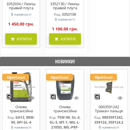
3352034 / Леміш
3352130 / Леміш
правий плуга
правий плуга
Lemken SB56
Lemken SB45D
В наявності
Код:
3352130
3352034
3352130
В наявності
1 450,00 грн.
1 100,00 грн.
КУПИТИ
КУПИТИ
НОВИНКИ!
Оригінал
Оригінал
Оригінал
Олива
Олива
0003591242
трансмісійна
трансмісійна
Тримач пальця
AGRISHIFT GA12 5
AGRISHIFT SYN FE
жниварки
Код:
GA12, 80W-
Код:
75W-90, GL-4,
Код:
0003591242,
л
75W90 20л
90, API GL-4
GL-5, MT-1, MIL-L-
359124, 359124.2
В наявності
2105D, MIL-PRF-
В наявності