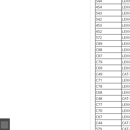
544
LEXI
454
LEXI
543
LEXI
542
LEXI
453
LEXI
452
LEXI
572
LEXI
C89
LEXI
C88
LEXI
C87
LEXI
C79
LEXI
C69
LEX
C49
CAT-
C71
LEXI
C78
LEXI
C68
LEX
C48
CAT-
C77
LEXI
C70
LEXI
C67
LEXI
C44
CAT 
579
CAT-