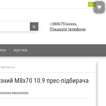
Вхід
+3806755xxxxx,
Показати телефони
ЕРЕЯ
ВІДГУКИ
-підбирача
ізний M8x70 10.9 прес-підбирача
 2355050 0002355050