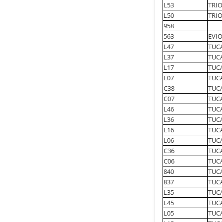
L53
TRIO
L50
TRIO
958
563
EVIO
L47
TUCA
L37
TUCA
L17
TUCA
L07
TUCA
C38
TUC
C07
TUC
L46
TUCA
L36
TUC
L16
TUCA
L06
TUC
C36
TUC
C06
TUC
840
TUCA
837
TUC
L35
TUCA
L45
TUCA
L05
TUCA