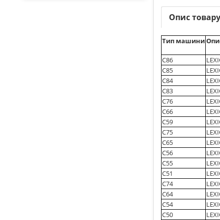
Опис товар
Тип машини
Опи
C86
LEXI
C85
LEXI
C84
LEXI
C83
LEXI
C76
LEXI
C66
LEXI
C59
LEXI
C75
LEXI
C65
LEX
C56
LEXI
C55
LEXI
C51
LEX
C74
LEXI
C64
LEXI
C54
LEXI
C50
LEX