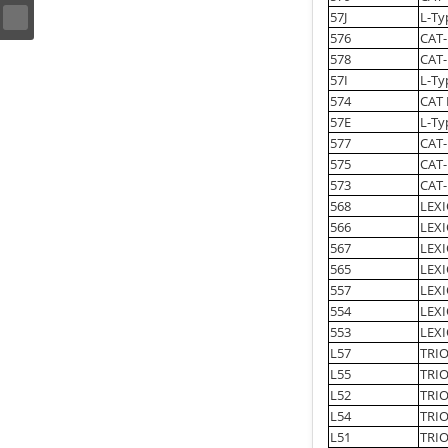
57J
L-Ty
576
CAT-
578
CAT-
57I
L-Ty
574
CAT 
57E
L-Ty
577
CAT
575
CAT-
573
CAT-
568
LEXI
566
LEXI
567
LEXI
565
LEXI
557
LEXI
554
LEXI
553
LEXI
L57
TRIO
L55
TRIO
L52
TRIO
L54
TRIO
L51
TRIO