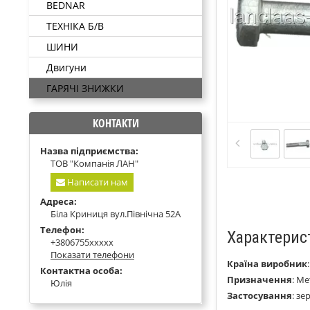
BEDNAR
ТЕХНІКА Б/В
ШИНИ
Двигуни
ГАРЯЧІ ЗНИЖКИ
КОНТАКТИ
Назва підприємства:
ТОВ "Компанія ЛАН"
Написати нам
Адреса:
Біла Криниця вул.Північна 52А
Телефон:
Характерис
+3806755xxxxx
Показати телефони
Країна виробник
Контактна особа:
Призначення
:
Ме
Юлія
Застосування
:
зе