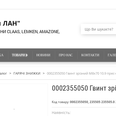
я ЛАН"
НИ CLAAS, LEMKEN, AMAZONE,
КА
ТОВАРИ
НОВИНИ
ПРО НАС
КОНТАКТИ
ГАЛ
алог
>
ГАРЯЧІ ЗНИЖКИ
>
0002355050 Гвинт зрізний M8x70 10.9 прес
0002355050 Гвинт зр
Код товару:
0002355050, 235505 235505.0
Наявність: