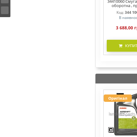
34410060 Смуга
оборотна , п
BS/W RE 561x
Код:
344 10
В наявнос
3 688,00 г
КУПИ
Оригінал