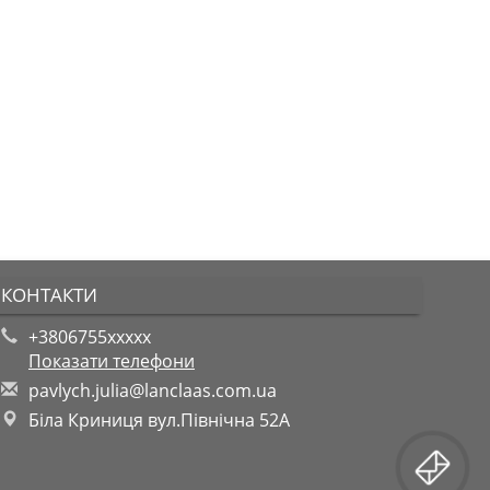
КОНТАКТИ
+3806755xxxxx
Показати телефони
p
avl
ych
.ju
lia
@la
ncl
aas
.co
m.u
a
Біла Криниця вул.Північна 52А