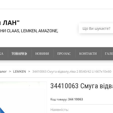
я ЛАН"
НИ CLAAS, LEMKEN, AMAZONE,
КА
ТОВАРИ
НОВИНИ
ПРО НАС
КОНТАКТИ
ГАЛ
алог
>
LEMKEN
>
34410063 Смуга відвалу,ліва 2 BS40/42 LI 667x10x60
34410063 Смуга відва
Код товару:
344 10063
Наявність: