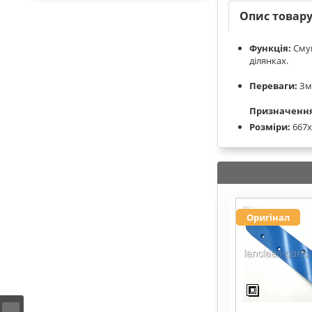
Опис товар
Функція:
Смуг
ділянках.
Переваги:
Зме
Призначення
Розміри:
667x
Оригінал