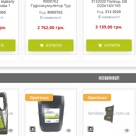
 відвалу
R000762
3132020 Палець GB
рава 1
Гідроакумулятор Typ
D20x143/165
10x120
0,32l 210-080bar G3/8ZL,
Код:
313 2020
060
Код:
R000762
Примус, Лемкен
В наявності
ті
В наявності
3 139,00 грн.
рн.
2 762,00 грн.
ТИ
КУПИТИ
КУПИТИ
НОВИНКИ!
Оригінал
Оригінал