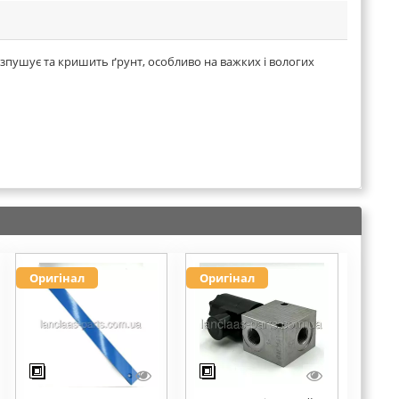
озпушує та кришить ґрунт, особливо на важких і вологих
Оригінал
Оригінал