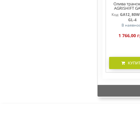
Олива трансм
AGRISHIFT GA
Код:
GA12, 80W-
GL-4
В наявнос
1 766,00 г
КУПИ