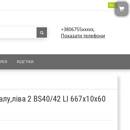
Вхід
+3806755xxxxx,
Показати телефони
ЕРЕЯ
ВІДГУКИ
лу,ліва 2 BS40/42 LI 667x10x60