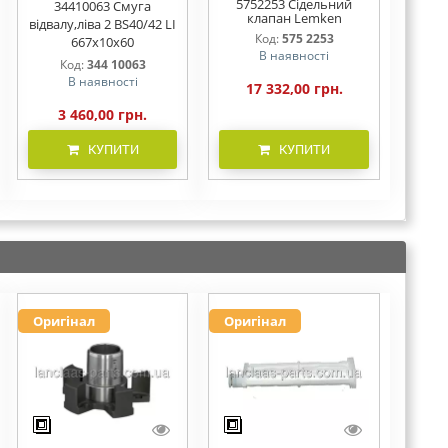
5752253 Сідельний
34410063 Смуга
клапан Lemken
відвалу,ліва 2 BS40/42 LI
Код:
575 2253
667x10x60
В наявності
Код:
344 10063
В наявності
17 332,00 грн.
3 460,00 грн.
КУПИТИ
КУПИТИ
Оригінал
Оригінал