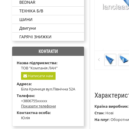
BEDNAR
ТЕХНІКА Б/В
ШИНИ
Двигуни
ГАРЯЧІ ЗНИЖКИ
КОНТАКТИ
Назва підприємства:
ТОВ "Компанія ЛАН"
Написати нам
Адреса:
Біла Криниця вул.Північна 52А
Характерис
Телефон:
+3806755xxxxx
Показати телефони
Країна виробник
Контактна особа:
Стан
:
Нові
Юлія
На плуг
:
Оборотни