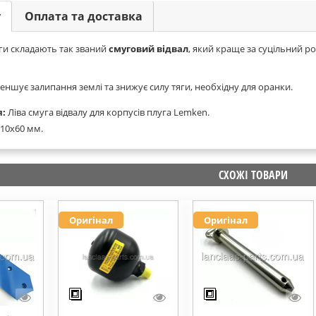
у
Оплата та доставка
и складають так званий
смуговий відвал
, який краще за суцільний р
ншує залипання землі та знижує силу тяги, необхідну для оранки.
:
Ліва смуга відвалу для корпусів плуга Lemken.
10x60 мм.
СХОЖІ ТОВАРИ
Оригінал
Оригінал