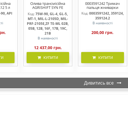
ісійна
Олива трансмісійна
0003591242 Тримач
12 5 л
AGRISHIFT SYN FE
пальця жниварки
75W90 20л
90, API
Код:
0003591242, 359124,
Код:
75W-90, GL-4, GL-5,
359124.2
MT-1, MIL-L-2105D, MIL-
ті
В наявності
PRF-2105E,ZF TE-ML 02B,
05B, 12B, 16F, 17B, 19C,
рн.
200,00 грн.
21B
В наявності
12 437,00 грн.
ТИ
КУПИТИ
КУПИТИ
Дивитись все