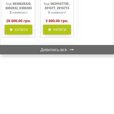
CLAAS
фільтр бака
Код:
0030028320,
Код:
0029167730 ,
(фільтр AdBlue)
3002832, 0300283
291677, 2916773
В наявності
В наявності
28 000,00 грн.
3 800,00 грн.
КУПИТИ
КУПИТИ
Дивитись все