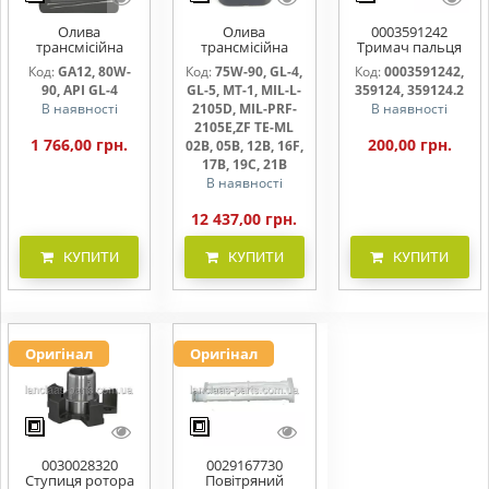
Олива
Олива
0003591242
трансмісійна
трансмісійна
Тримач пальця
AGRISHIFT GA12 5
AGRISHIFT SYN FE
жниварки
Код:
GA12, 80W-
Код:
75W-90, GL-4,
Код:
0003591242,
л
75W90 20л
90, API GL-4
GL-5, MT-1, MIL-L-
359124, 359124.2
В наявності
2105D, MIL-PRF-
В наявності
2105E,ZF TE-ML
1 766,00 грн.
200,00 грн.
02B, 05B, 12B, 16F,
17B, 19C, 21B
В наявності
12 437,00 грн.
КУПИТИ
КУПИТИ
КУПИТИ
Оригінал
Оригінал
0030028320
0029167730
Ступиця ротора
Повітряний