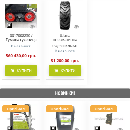
0017008250 /
Шина
Гумова гусениця
пневматична
Terra-Trac
500/70-24 (19.5L-
В наявності
Код:
500/70-24L
0017008250
24) BKT CON STAR
В наявності
635мм
IND 164A8 TL
560 430,00 грн.
19.5L-24
31 200,00 грн.
КУПИТИ
КУПИТИ
НОВИНКИ!
Оригінал
Оригінал
Оригінал