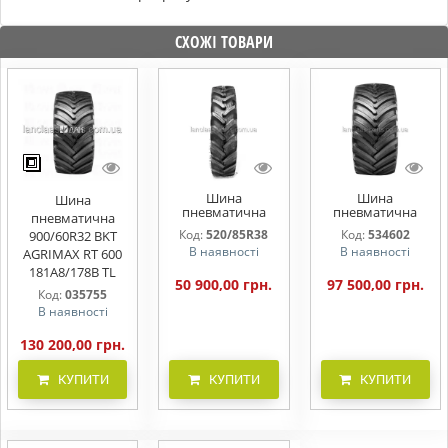
СХОЖІ ТОВАРИ
Шина
Шина
Шина
пневматична
пневматична
пневматична
520/85R38
800/65R32
Код:
520/85R38
Код:
534602
900/60R32 BKT
(20.8R38) BKT
(30.5LR32) BKT
В наявності
В наявності
AGRIMAX RT 600
AGRIMAX RT 855
AGRIMAX RT 600
155A8/155B TL
181A8/178B TL
181A8/178B TL
20.8R38
30.5LR32
50 900,00 грн.
97 500,00 грн.
Код:
035755
В наявності
130 200,00 грн.
КУПИТИ
КУПИТИ
КУПИТИ