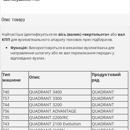
Опис товару
Найчастіше ідентифікується як
вісь (валик) «вертольота»
або
вал
КПП
для вузлов'язального апарату тюкових прес-підбирачів.
Функція:
Використовується в механізмі вузлов'язача для
направлення шпагату або як вал перемикання передач у
відповідних вузлах.
Тип
Продуктовий
Опис
машини
ряд
740
QUADRANT 3400
QUADRANT
757
QUADRANT 3300
QUADRANT
744
QUADRANT 3200
QUADRANT
756
QUADRANT ADVANTAGE
QUADRANT
735
QUADRANT 2200/RC
QUADRANT
743
QUADRANT 2100 Evolution
QUADRANT