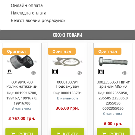
Онлайн оплата
Накладна оплата
Безготівковий розрахунок
СХОЖІ ТОВАРИ
Оригінал
Оригінал
Оригінал
0019916700
0000133791
0002355050 Гвинт
Ролик натяжний
Подовжувач
зрізний M8x70
ременя
кабеля
10.9 прес-
Код:
0019916700,
Код:
0000133791
Код:
0002355050,
підбирача
199167, 199167.0,
В наявності
235505 235505.0
19916700
2355050
305,00 грн.
В наявності
0002355050
В наявності
3 767,00 грн.
6,00 грн.
КУПИТИ
КУПИТИ
КУПИТИ