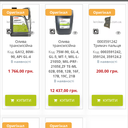
Оригінал
Оригінал
Оригінал
Олива
Олива
0003591242
трансмісійна
трансмісійна
Тримач пальця
AGRISHIFT GA12 5
AGRISHIFT SYN FE
жниварки
Код:
GA12, 80W-
Код:
75W-90, GL-4,
Код:
0003591242,
л
75W90 20л
90, API GL-4
GL-5, MT-1, MIL-L-
359124, 359124.2
В наявності
2105D, MIL-PRF-
В наявності
2105E,ZF TE-ML
1 766,00 грн.
200,00 грн.
02B, 05B, 12B, 16F,
17B, 19C, 21B
В наявності
12 437,00 грн.
КУПИТИ
КУПИТИ
КУПИТИ
Оригінал
Оригінал