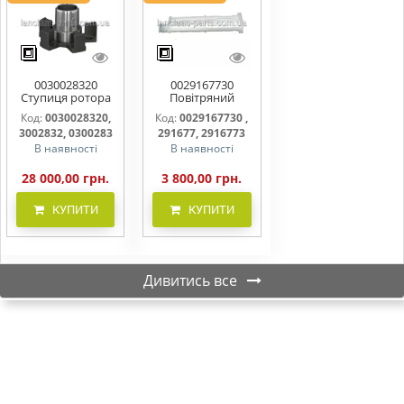
0030028320
0029167730
Ступиця ротора
Повітряний
CLAAS
фільтр бака
Код:
0030028320,
Код:
0029167730 ,
(фільтр AdBlue)
3002832, 0300283
291677, 2916773
В наявності
В наявності
28 000,00 грн.
3 800,00 грн.
КУПИТИ
КУПИТИ
Дивитись все