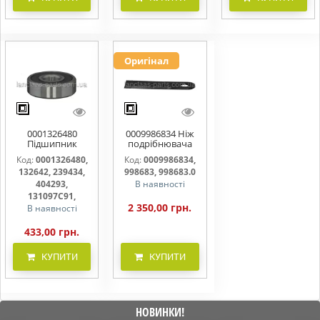
Оригінал
0001326480
0009986834 Ніж
Підшипник
подрібнювача
кульковий
жниварки Claas
Код:
0001326480,
Код:
0009986834,
Conspeed
132642, 239434,
998683, 998683.0
404293,
В наявності
131097C91,
2 350,00 грн.
В наявності
433,00 грн.
КУПИТИ
КУПИТИ
НОВИНКИ!