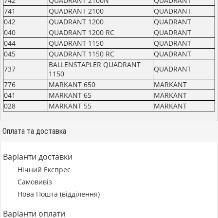
742
QUADRANT 2100N
QUADRANT
741
QUADRANT 2100
QUADRANT
042
QUADRANT 1200
QUADRANT
040
QUADRANT 1200 RC
QUADRANT
044
QUADRANT 1150
QUADRANT
045
QUADRANT 1150 RC
QUADRANT
BALLENSTAPLER QUADRANT
737
QUADRANT
1150
776
MARKANT 650
MARKANT
041
MARKANT 65
MARKANT
028
MARKANT 55
MARKANT
Оплата та доставка
Варіанти доставки
Нічний Експрес
Самовивіз
Нова Пошта (відділення)
Варіанти оплати