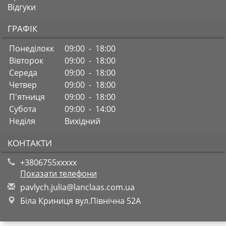
Відгуки
ГРАФІК
Понеділокк
09:00 - 18:00
Вівторок
09:00 - 18:00
Середа
09:00 - 18:00
Четвер
09:00 - 18:00
П'ятниця
09:00 - 18:00
Субота
09:00 - 14:00
Неділя
Вихідний
КОНТАКТИ
+3806755xxxxx
Показати телефони
p
avl
ych
.ju
lia
@la
ncl
aas
.co
m.u
a
Біла Криниця вул.Північна 52А