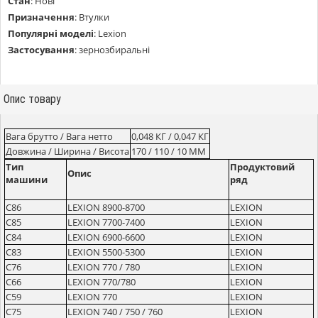
Стан
:
Нові
Призначення
:
Втулки
Популярні моделі
:
Lexion
Застосування
:
зернозбиральні
Опис товару
Вага брутто / Вага нетто
0,048 КГ / 0,047 КГ
Довжина / Ширина / Висота
170 / 110 / 10 ММ
Тип
Продуктовий
Опис
машини
ряд
C86
LEXION 8900-8700
LEXION
C85
LEXION 7700-7400
LEXION
C84
LEXION 6900-6600
LEXION
C83
LEXION 5500-5300
LEXION
C76
LEXION 770 / 780
LEXION
C66
LEXION 770/780
LEXION
C59
LEXION 770
LEXION
C75
LEXION 740 / 750 / 760
LEXION