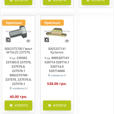
КУПИТИ
КУПИТИ
КУПИТИ
Оригінал
Оригінал
0002375700 Гвинт
0005207141
M10x25 237570,
Кулачок
237570.0,
ножовий,
Код:
239302
Код:
0005207141
237570.1
прижим коси
237383.0 237570,
520714 520714.1
520714, 520714.0
237570.0,
520714.0
237570.1
520714000
0002375700
В наявності
237570, 237570.0,
538,00 грн.
237570.1
В наявності
40,00 грн.
КУПИТИ
КУПИТИ