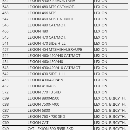
582
LEXION 530/520 MONTANA
LEXION
548
LEXION 480 MTS CAT/MOT.
LEXION
468
LEXION 466 MTS
LEXION
547
LEXION 460 MTS CAT/MOT.
LEXION
546
LEXION 480 CAT/MOT.
LEXION
466
LEXION 480
LEXION
545
LEXION 470 CAT/MOT.
LEXION
541
LEXION 470 SIDE HILL
LEXION
457
LEXION 454 MTSMIHALBRAUPE
LEXION
544
LEXION 460/450/440 CAT/MOT.
LEXION
454
LEXION 460/450/440
LEXION
543
LEXION 430/420/410 CAT/MOT.
LEXION
542
LEXION 430 SIDE HILL
LEXION
453
LEXION 430/420/415
LEXION
452
LEXION 410/405
LEXION
572
LEXION 770 T3 SKD
LEXION
C89
LEXION 8800-8500
LEXION, ВІДСУТН.
C88
LEXION 7500-7400
LEXION, ВІДСУТН.
C87
LEXION 6800
LEXION, ВІДСУТН.
C79
LEXION 760 / 780 SKD
LEXION, ВІДСУТН.
C69
LEXION CAT
LEXION, ВІДСУТН.
C49
CAT-LEXION 590-595R-SKD
LEXION, ВІДСУТН.