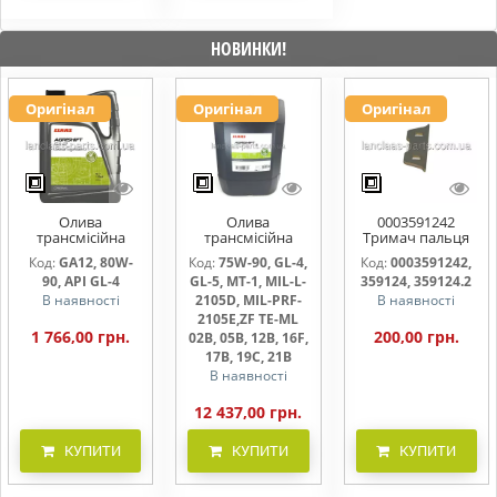
НОВИНКИ!
Оригінал
Оригінал
Оригінал
Олива
Олива
0003591242
трансмісійна
трансмісійна
Тримач пальця
AGRISHIFT GA12 5
AGRISHIFT SYN FE
жниварки
Код:
GA12, 80W-
Код:
75W-90, GL-4,
Код:
0003591242,
л
75W90 20л
90, API GL-4
GL-5, MT-1, MIL-L-
359124, 359124.2
В наявності
2105D, MIL-PRF-
В наявності
2105E,ZF TE-ML
1 766,00 грн.
200,00 грн.
02B, 05B, 12B, 16F,
17B, 19C, 21B
В наявності
12 437,00 грн.
КУПИТИ
КУПИТИ
КУПИТИ