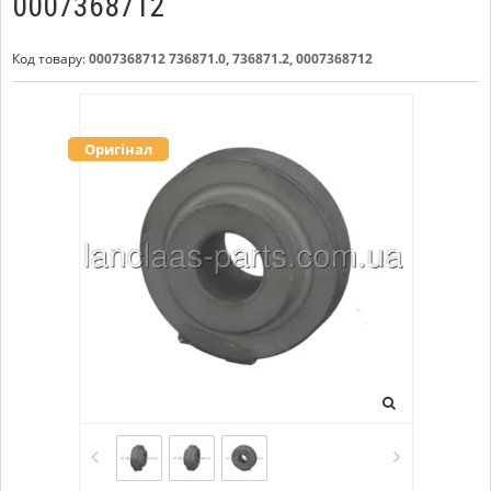
0007368712
Код товару:
0007368712 736871.0, 736871.2, 0007368712
Оригінал