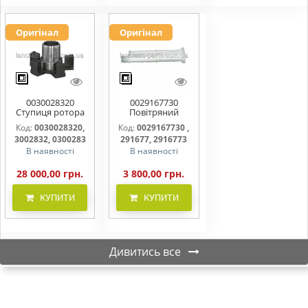
Оригінал
Оригінал
0030028320
0029167730
Ступиця ротора
Повітряний
CLAAS
фільтр бака
Код:
0030028320,
Код:
0029167730 ,
(фільтр AdBlue)
3002832, 0300283
291677, 2916773
В наявності
В наявності
28 000,00 грн.
3 800,00 грн.
КУПИТИ
КУПИТИ
Дивитись все