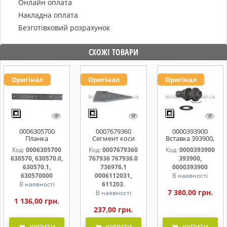
Онлайн оплата
Накладна оплата
Безготівковий розрахунок
СХОЖІ ТОВАРИ
Оригінал
Оригінал
Оригінал
0006305700
0007679360
0000393900
Планка
Сегмент коси
Вставка 393900,
направляюча
767936 767936.0
0000393900
Код:
0006305700
Код:
0007679360
Код:
0000393900
630570, 630570.0,
767976.1
630570, 630570.0,
767936 767936.0
393900,
630570.1
0006112031,
611203.
630570.1,
736976.1
0000393900
630570000
0006112031,
В наявності
В наявності
611203.
7 380,00 грн.
В наявності
1 136,00 грн.
237,00 грн.