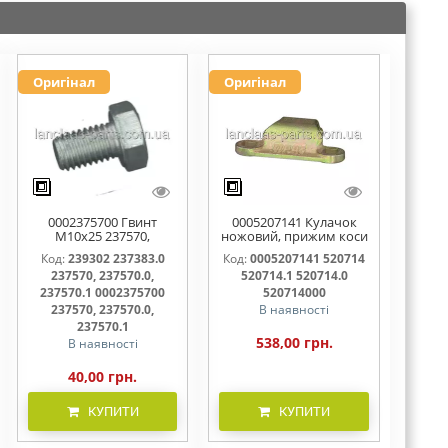
Оригінал
Оригінал
0002375700 Гвинт
0005207141 Кулачок
M10x25 237570,
ножовий, прижим коси
237570.0, 237570.1
520714, 520714.0
Код:
239302 237383.0
Код:
0005207141 520714
237570, 237570.0,
520714.1 520714.0
237570.1 0002375700
520714000
237570, 237570.0,
В наявності
237570.1
538,00 грн.
В наявності
40,00 грн.
КУПИТИ
КУПИТИ