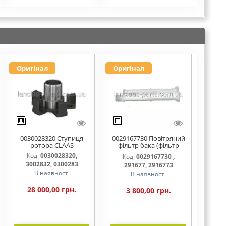
Оригінал
Оригінал
0030028320 Ступиця
0029167730 Повітряний
ротора CLAAS
фільтр бака (фільтр
AdBlue)
Код:
0030028320,
Код:
0029167730 ,
3002832, 0300283
291677, 2916773
В наявності
В наявності
28 000,00 грн.
3 800,00 грн.