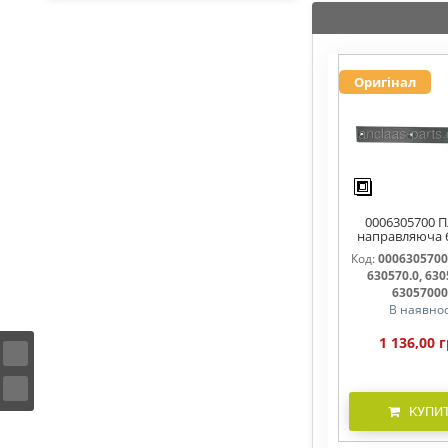
Оригінал
0006305700 
направляюча 
630570.0, 63
Код:
0006305700
630570.0, 630
6305700
В наявнос
1 136,00 г
КУПИ