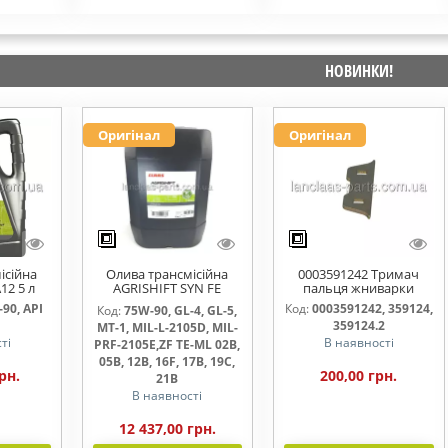
НОВИНКИ!
Оригінал
Оригінал
ісійна
Олива трансмісійна
0003591242 Тримач
12 5 л
AGRISHIFT SYN FE
пальця жниварки
75W90 20л
90, API
Код:
0003591242, 359124,
Код:
75W-90, GL-4, GL-5,
359124.2
MT-1, MIL-L-2105D, MIL-
ті
В наявності
PRF-2105E,ZF TE-ML 02B,
05B, 12B, 16F, 17B, 19C,
рн.
200,00 грн.
21B
В наявності
12 437,00 грн.