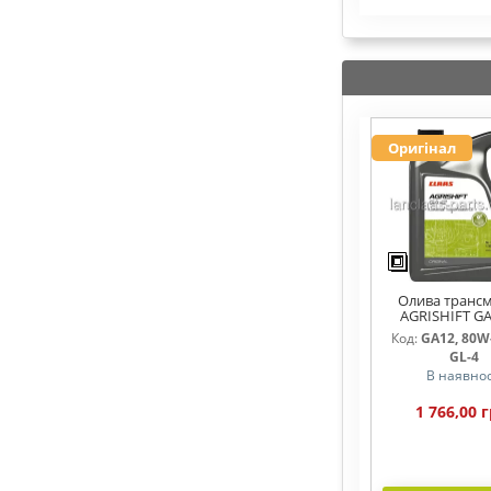
Оригінал
Олива трансм
AGRISHIFT GA
Код:
GA12, 80W-
GL-4
В наявнос
1 766,00 г