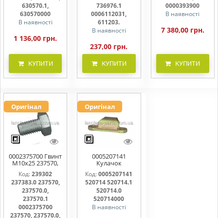
611203.
630570.1,
736976.1
0000393900
630570000
0006112031,
В наявності
В наявності
611203.
7 380,00 грн.
В наявності
1 136,00 грн.
237,00 грн.
КУПИТИ
КУПИТИ
КУПИТИ
Оригінал
Оригінал
0002375700 Гвинт
0005207141
M10x25 237570,
Кулачок
237570.0,
ножовий,
Код:
239302
Код:
0005207141
237570.1
прижим коси
237383.0 237570,
520714 520714.1
520714, 520714.0
237570.0,
520714.0
237570.1
520714000
0002375700
В наявності
237570, 237570.0,