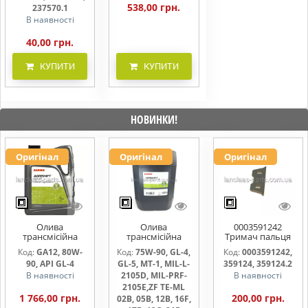
538,00 грн.
237570.1
В наявності
40,00 грн.
КУПИТИ
КУПИТИ
НОВИНКИ!
Оригінал
Оригінал
Оригінал
Олива
Олива
0003591242
трансмісійна
трансмісійна
Тримач пальця
AGRISHIFT GA12 5
AGRISHIFT SYN FE
жниварки
Код:
GA12, 80W-
Код:
75W-90, GL-4,
Код:
0003591242,
л
75W90 20л
90, API GL-4
GL-5, MT-1, MIL-L-
359124, 359124.2
В наявності
2105D, MIL-PRF-
В наявності
2105E,ZF TE-ML
1 766,00 грн.
200,00 грн.
02B, 05B, 12B, 16F,