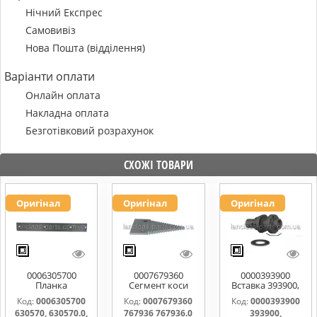
Нічний Експрес
Самовивіз
Нова Пошта (відділення)
Варіанти оплати
Онлайн оплата
Накладна оплата
Безготівковий розрахунок
СХОЖІ ТОВАРИ
Оригінал
Оригінал
Оригінал
0006305700
0007679360
0000393900
Планка
Сегмент коси
Вставка 393900,
направляюча
767936 767936.0
0000393900
Код:
0006305700
Код:
0007679360
Код:
0000393900
630570, 630570.0,
767976.1
630570, 630570.0,
767936 767936.0
393900,
630570.1
0006112031,