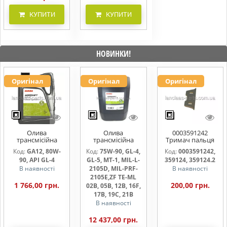
КУПИТИ
КУПИТИ
НОВИНКИ!
Оригінал
Оригінал
Оригінал
Олива
Олива
0003591242
трансмісійна
трансмісійна
Тримач пальця
AGRISHIFT GA12 5
AGRISHIFT SYN FE
жниварки
Код:
GA12, 80W-
Код:
75W-90, GL-4,
Код:
0003591242,
л
75W90 20л
90, API GL-4
GL-5, MT-1, MIL-L-
359124, 359124.2
В наявності
2105D, MIL-PRF-
В наявності
2105E,ZF TE-ML
1 766,00 грн.
200,00 грн.
02B, 05B, 12B, 16F,
17B, 19C, 21B
В наявності
12 437,00 грн.