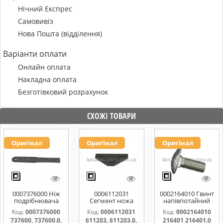
Нічний Експрес
Самовивіз
Нова Пошта (відділення)
Варіанти оплати
Онлайн оплата
Накладна оплата
Безготівковий розрахунок
СХОЖІ ТОВАРИ
Оригінал
Оригінал
Оригінал
0007376000 Ніж
0006112031
0002164010 Гвинт
подрібнювача
Сегмент ножа
напівпотайний
соломи,рухомий
жатки 611203,
М10х25х20
Код:
0007376000
Код:
0006112031
Код:
0002164010
737600, 737600.0,
611203.0,
216401 216401.0
737600, 737600.0,
611203, 611203.0,
216401 216401.0
737600.1,
611203.1,
216401.1