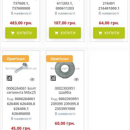
737600000
000611203
216401000
737600.1,
611203.1,
216401
737600000
000611203
216401000.1
В наявності
В наявності
В наявності
483,00 грн.
107,00 грн.
64,00 грн.
КУПИТИ
КУПИТИ
КУПИТИ
Оригінал
Оригінал
0006264061 Болт
0002393951
сегмента М6х25
Шайба
626406 626406.0
контактна 239395
Код:
0006264061
Код:
0002393951
626406.1
239395.0
626406 626406.0
239395 239395.0
626406000
2353951000
626406.1
2353951000
626406000
В наявності
В наявності
60,00 грн.
45,00 грн.