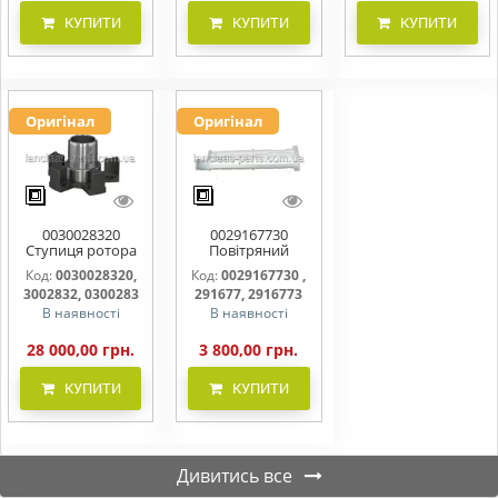
КУПИТИ
КУПИТИ
КУПИТИ
Оригінал
Оригінал
0030028320
0029167730
Ступиця ротора
Повітряний
CLAAS
фільтр бака
Код:
0030028320,
Код:
0029167730 ,
(фільтр AdBlue)
3002832, 0300283
291677, 2916773
В наявності
В наявності
28 000,00 грн.
3 800,00 грн.
КУПИТИ
КУПИТИ
Дивитись все