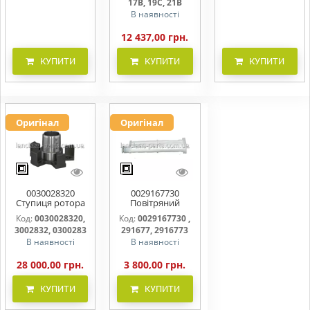
17B, 19C, 21B
В наявності
12 437,00 грн.
КУПИТИ
КУПИТИ
КУПИТИ
Оригінал
Оригінал
0030028320
0029167730
Ступиця ротора
Повітряний
CLAAS
фільтр бака
Код:
0030028320,
Код:
0029167730 ,
(фільтр AdBlue)
3002832, 0300283
291677, 2916773
В наявності
В наявності
28 000,00 грн.
3 800,00 грн.
КУПИТИ
КУПИТИ