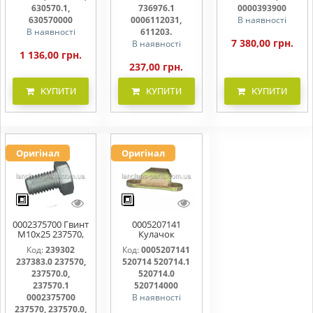
611203.
630570.1,
736976.1
0000393900
630570000
0006112031,
В наявності
В наявності
611203.
7 380,00 грн.
В наявності
1 136,00 грн.
237,00 грн.
КУПИТИ
КУПИТИ
КУПИТИ
Оригінал
Оригінал
0002375700 Гвинт
0005207141
M10x25 237570,
Кулачок
237570.0,
ножовий,
Код:
239302
Код:
0005207141
237570.1
прижим коси
237383.0 237570,
520714 520714.1
520714, 520714.0
237570.0,
520714.0
237570.1
520714000
0002375700
В наявності
237570, 237570.0,