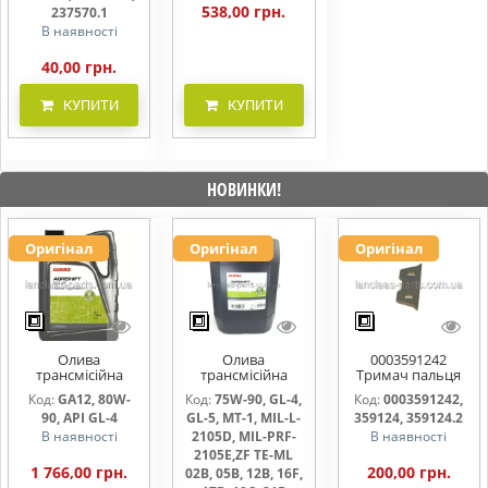
538,00 грн.
237570.1
В наявності
40,00 грн.
КУПИТИ
КУПИТИ
НОВИНКИ!
Оригінал
Оригінал
Оригінал
Олива
Олива
0003591242
трансмісійна
трансмісійна
Тримач пальця
AGRISHIFT GA12 5
AGRISHIFT SYN FE
жниварки
Код:
GA12, 80W-
Код:
75W-90, GL-4,
Код:
0003591242,
л
75W90 20л
90, API GL-4
GL-5, MT-1, MIL-L-
359124, 359124.2
В наявності
2105D, MIL-PRF-
В наявності
2105E,ZF TE-ML
1 766,00 грн.
200,00 грн.
02B, 05B, 12B, 16F,