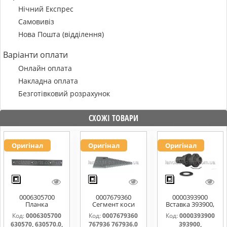
Нічний Експрес
Самовивіз
Нова Пошта (відділення)
Варіанти оплати
Онлайн оплата
Накладна оплата
Безготівковий розрахунок
СХОЖІ ТОВАРИ
Оригінал
Оригінал
Оригінал
0006305700
0007679360
0000393900
Планка
Сегмент коси
Вставка 393900,
направляюча
767936 767936.0
0000393900
Код:
0006305700
Код:
0007679360
Код:
0000393900
630570, 630570.0,
767976.1
630570, 630570.0,
767936 767936.0
393900,
630570.1
0006112031,