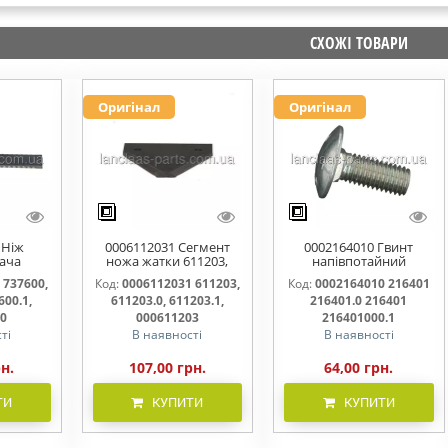
СХОЖІ ТОВАРИ
Оригінал
Оригінал
 Ніж
0006112031 Сегмент
0002164010 Гвинт
ача
ножа жатки 611203,
напівпотайний
омий
611203.0, 611203.1,
М10х25х20 216401
 737600,
Код:
0006112031 611203,
Код:
0002164010 216401
00.0,
000611203
216401.0 216401.1
600.1,
611203.0, 611203.1,
216401.0 216401
600000
216401000
00
000611203
216401000.1
ті
В наявності
В наявності
рн.
107,00 грн.
64,00 грн.
ТИ
КУПИТИ
КУПИТИ