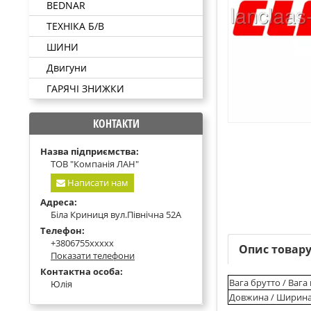
BEDNAR
ТЕХНІКА Б/В
ШИНИ
Двигуни
ГАРЯЧІ ЗНИЖКИ
КОНТАКТИ
Назва підприємства:
ТОВ "Компанія ЛАН"
Написати нам
Адреса:
Біла Криниця вул.Північна 52А
Телефон:
+3806755xxxxx
Опис товар
Показати телефони
Контактна особа:
Вага брутто / Вага
Юлія
Довжина / Ширина