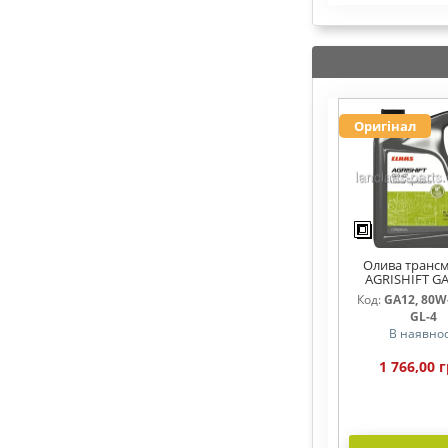
Оригінал
Олива трансм
AGRISHIFT GA
Код:
GA12, 80W-
GL-4
В наявнос
1 766,00 г