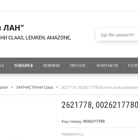
я ЛАН"
НИ CLAAS, LEMKEN, AMAZONE,
КА
ТОВАРИ
НОВИНИ
ПРО НАС
КОНТАКТИ
ГАЛ
алог
>
ЗАПЧАСТИНИ Claas
>
2621778, 0026217780 Бачок розширюва
2621778, 002621778
Код товару:
0026217780
Наявність: