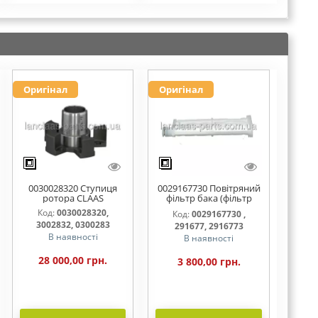
Оригінал
Оригінал
0030028320 Ступиця
0029167730 Повітряний
ротора CLAAS
фільтр бака (фільтр
AdBlue)
Код:
0030028320,
Код:
0029167730 ,
3002832, 0300283
291677, 2916773
В наявності
В наявності
28 000,00 грн.
3 800,00 грн.