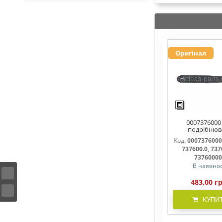
Оригінал
0007376000
подрібнюв
соломи,рух
Код:
0007376000
737600, 7376
737600.0, 737
737600.1, 737
7376000
В наявнос
483,00 г
КУПИ