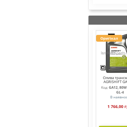
Оригінал
Олива трансм
AGRISHIFT GA
Код:
GA12, 80W-
GL-4
В наявнос
1 766,00 г