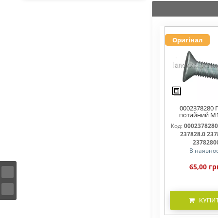
Оригінал
0002378280 
потайний M
237828, 237
Код:
0002378280
237828.0 237
2378280
В наявнос
65,00 гр
КУПИ