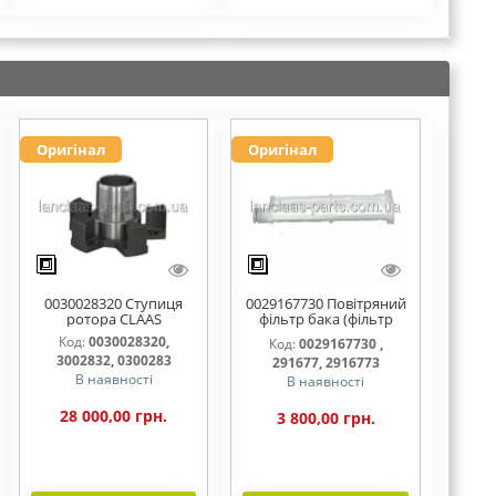
Оригінал
Оригінал
0030028320 Ступиця
0029167730 Повітряний
ротора CLAAS
фільтр бака (фільтр
AdBlue)
Код:
0030028320,
Код:
0029167730 ,
3002832, 0300283
291677, 2916773
В наявності
В наявності
28 000,00 грн.
3 800,00 грн.