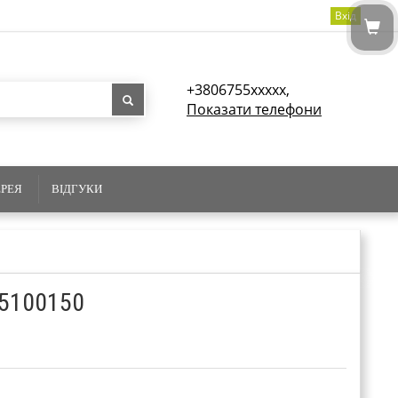
Вхід
+3806755xxxxx,
Показати телефони
ЕРЕЯ
ВІДГУКИ
05100150