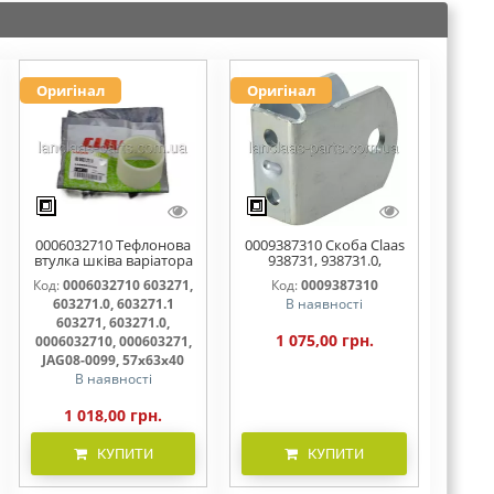
Оригінал
Оригінал
0006032710 Тефлонова
0009387310 Скоба Claas
втулка шківа варіатора
938731, 938731.0,
57х63х40.5 , 603271,
938731.1
Код:
0006032710 603271,
Код:
0009387310
603271.0, 603271.1
603271.0, 603271.1
В наявності
603271, 603271.0,
1 075,00 грн.
0006032710, 000603271,
JAG08-0099, 57х63х40
В наявності
1 018,00 грн.
КУПИТИ
КУПИТИ