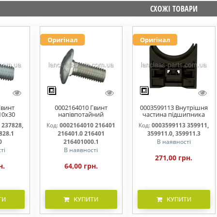
СХОЖІ ТОВАРИ
Оригінал
Оригінал
Гвинт
0002164010 Гвинт
0003599113 Внутрішня
10x30
напівпотайний
частина підшипника
828.0
М10х25х20 216401
жатки 359911, 359911.0,
 237828,
Код:
0002164010 216401
Код:
0003599113 359911,
216401.0 216401.1
359911.3
828.1
216401.0 216401
359911.0, 359911.3
216401000
0
216401000.1
В наявності
ті
В наявності
271,00 грн.
н.
64,00 грн.
ТИ
КУПИТИ
КУПИТИ