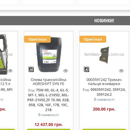
НОВИНКИ!
Оригінал
Оригінал
ісійна
Олива трансмісійна
0003591242 Тримач
12 5 л
AGRISHIFT SYN FE
пальця жниварки
75W90 20л
90, API
Код:
0003591242, 359124,
Код:
75W-90, GL-4, GL-5,
359124.2
MT-1, MIL-L-2105D, MIL-
ті
В наявності
PRF-2105E,ZF TE-ML 02B,
05B, 12B, 16F, 17B, 19C,
рн.
200,00 грн.
21B
В наявності
12 437,00 грн.