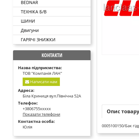
BEDNAR
ТЕХНІКА Б/В
ШИНИ
Двигуни
ГАРЯЧІ ЗНИЖКИ
КОНТАКТИ
Назва підприємства:
ТОВ "Компанія ЛАН"
Написати нам
Адреса:
Біла Криниця вул.Північна 52А
Телефон:
+3806755xxxxx
Опис товар
Показати телефони
Контактна особа:
0005100150/Бак гід
Юлія