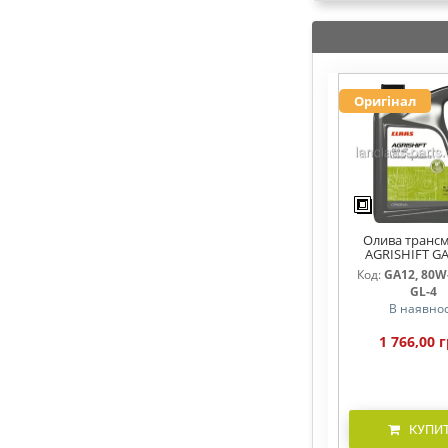
Оригінал
Олива трансм
AGRISHIFT GA
Код:
GA12, 80W-
GL-4
В наявнос
1 766,00 г
КУПИ