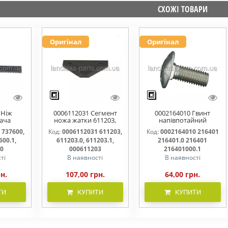
СХОЖІ ТОВАРИ
Оригінал
Оригінал
 Ніж
0006112031 Сегмент
0002164010 Гвинт
ача
ножа жатки 611203,
напівпотайний
омий
611203.0, 611203.1,
М10х25х20 216401
 737600,
Код:
0006112031 611203,
Код:
0002164010 216401
00.0,
000611203
216401.0 216401.1
600.1,
611203.0, 611203.1,
216401.0 216401
600000
216401000
00
000611203
216401000.1
ті
В наявності
В наявності
рн.
107,00 грн.
64,00 грн.
ТИ
КУПИТИ
КУПИТИ