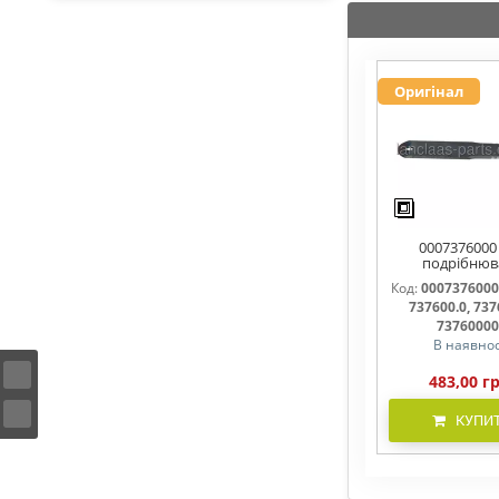
Оригінал
0007376000
подрібнюв
соломи,рух
Код:
0007376000
737600, 7376
737600.0, 737
737600.1, 737
7376000
В наявнос
483,00 г
КУПИ