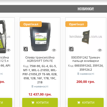
НОВИНКИ!
Оригінал
Оригінал
ісійна
Олива трансмісійна
0003591242 Тримач
12 5 л
AGRISHIFT SYN FE
пальця жниварки
75W90 20л
90, API
Код:
0003591242, 359124,
Код:
75W-90, GL-4, GL-5,
359124.2
MT-1, MIL-L-2105D, MIL-
ті
В наявності
PRF-2105E,ZF TE-ML 02B,
05B, 12B, 16F, 17B, 19C,
рн.
200,00 грн.
21B
В наявності
12 437,00 грн.
ТИ
КУПИТИ
КУПИТИ