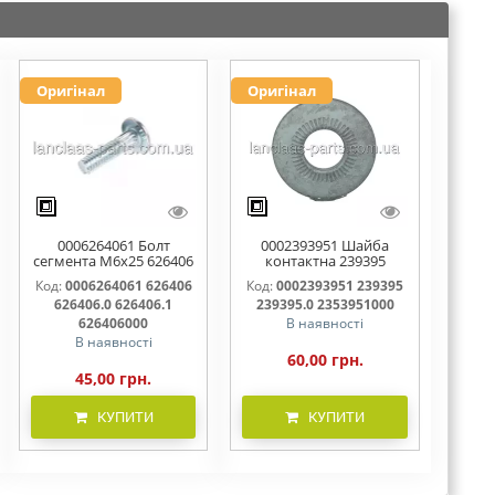
Оригінал
Оригінал
0006264061 Болт
0002393951 Шайба
сегмента М6х25 626406
контактна 239395
626406.0 626406.1
239395.0 2353951000
Код:
0006264061 626406
Код:
0002393951 239395
626406000
626406.0 626406.1
239395.0 2353951000
626406000
В наявності
В наявності
60,00 грн.
45,00 грн.
КУПИТИ
КУПИТИ