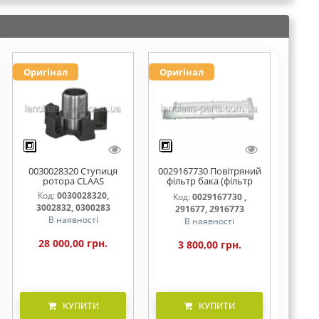
Оригінал
Оригінал
0030028320 Ступиця
0029167730 Повітряний
ротора CLAAS
фільтр бака (фільтр
AdBlue)
Код:
0030028320,
Код:
0029167730 ,
3002832, 0300283
291677, 2916773
В наявності
В наявності
28 000,00 грн.
3 800,00 грн.
КУПИТИ
КУПИТИ