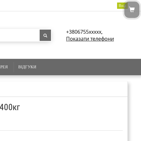
Вхід
+3806755xxxxx,
Показати телефони
ЕРЕЯ
ВІДГУКИ
400кг