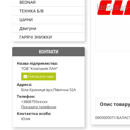
BEDNAR
ТЕХНІКА Б/В
ШИНИ
Двигуни
ГАРЯЧІ ЗНИЖКИ
КОНТАКТИ
Назва підприємства:
ТОВ "Компанія ЛАН"
Написати нам
Адреса:
Біла Криниця вул.Північна 52А
Телефон:
+3806755xxxxx
Опис товар
Показати телефони
Контактна особа:
0005005071/БАЛАСТ
Юлія