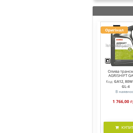
Оригінал
Олива трансм
AGRISHIFT GA
Код:
GA12, 80W-
GL-4
В наявнос
1 766,00 г
КУПИ