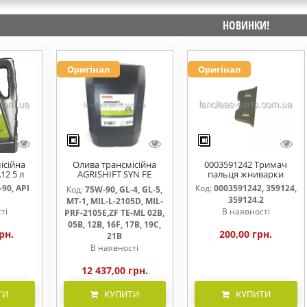
НОВИНКИ!
Оригінал
Оригінал
ісійна
Олива трансмісійна
0003591242 Тримач
12 5 л
AGRISHIFT SYN FE
пальця жниварки
75W90 20л
90, API
Код:
0003591242, 359124,
Код:
75W-90, GL-4, GL-5,
359124.2
MT-1, MIL-L-2105D, MIL-
ті
В наявності
PRF-2105E,ZF TE-ML 02B,
05B, 12B, 16F, 17B, 19C,
рн.
200,00 грн.
21B
В наявності
12 437,00 грн.
ТИ
КУПИТИ
КУПИТИ