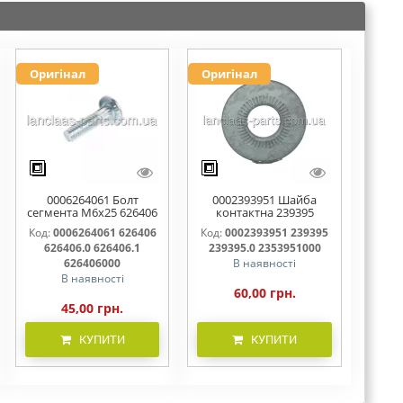
Оригінал
Оригінал
0006264061 Болт
0002393951 Шайба
сегмента М6х25 626406
контактна 239395
626406.0 626406.1
239395.0 2353951000
Код:
0006264061 626406
Код:
0002393951 239395
626406000
626406.0 626406.1
239395.0 2353951000
626406000
В наявності
В наявності
60,00 грн.
45,00 грн.
КУПИТИ
КУПИТИ