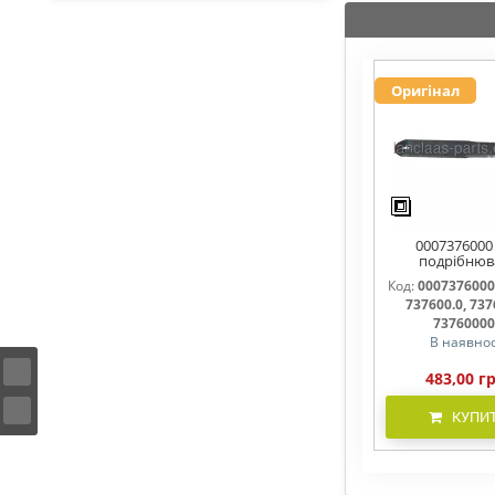
Оригінал
0007376000
подрібнюв
соломи,рух
Код:
0007376000
737600, 7376
737600.0, 737
737600.1, 737
7376000
В наявнос
483,00 г
КУПИ