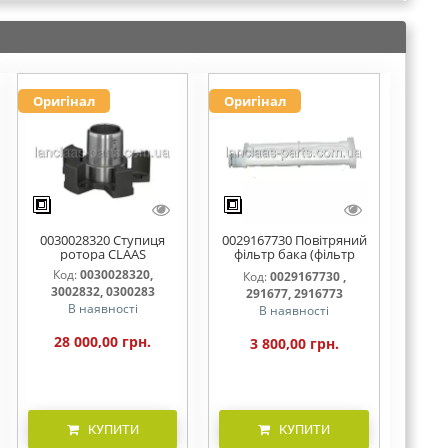
Оригінал
Оригінал
0030028320 Ступиця
0029167730 Повітряний
ротора CLAAS
фільтр бака (фільтр
AdBlue)
Код:
0030028320,
Код:
0029167730 ,
3002832, 0300283
291677, 2916773
В наявності
В наявності
28 000,00 грн.
3 800,00 грн.
КУПИТИ
КУПИТИ