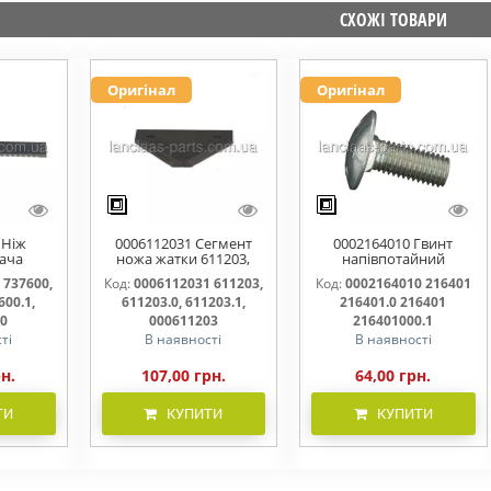
СХОЖІ ТОВАРИ
Оригінал
Оригінал
 Ніж
0006112031 Сегмент
0002164010 Гвинт
ача
ножа жатки 611203,
напівпотайний
омий
611203.0, 611203.1,
М10х25х20 216401
 737600,
Код:
0006112031 611203,
Код:
0002164010 216401
00.0,
000611203
216401.0 216401.1
600.1,
611203.0, 611203.1,
216401.0 216401
600000
216401000
00
000611203
216401000.1
ті
В наявності
В наявності
рн.
107,00 грн.
64,00 грн.
ТИ
КУПИТИ
КУПИТИ