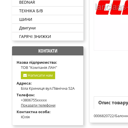
BEDNAR
ТЕХНІКА Б/В
ШИНИ
Двигуни
ГАРЯЧІ ЗНИЖКИ
КОНТАКТИ
Назва підприємства:
ТОВ "Компанія ЛАН"
Написати нам
Адреса:
Біла Криниця вул.Північна 52А
Телефон:
+3806755xxxxx
Опис товар
Показати телефони
Контактна особа:
0006820722/Балон
Юлія