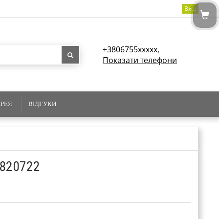
Вхід
+3806755xxxxx,
Показати телефони
ЕРЕЯ
ВІДГУКИ
820722