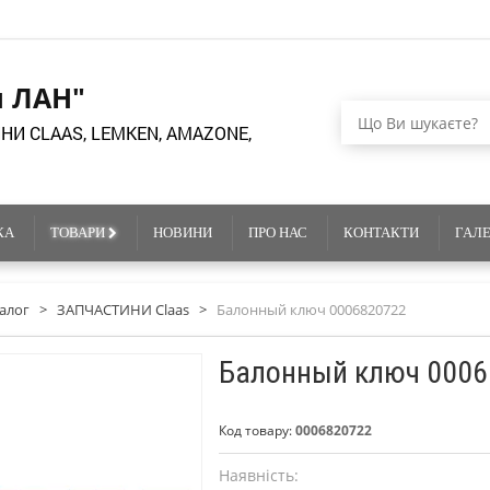
я ЛАН"
НИ CLAAS, LEMKEN, AMAZONE,
КА
ТОВАРИ
НОВИНИ
ПРО НАС
КОНТАКТИ
ГАЛ
алог
>
ЗАПЧАСТИНИ Claas
>
Балонный ключ 0006820722
Балонный ключ 0006
Код товару:
0006820722
Наявність: