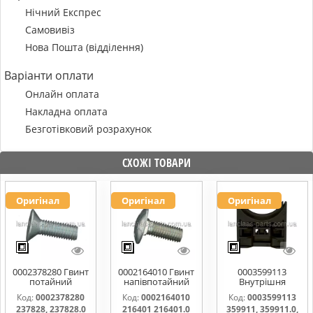
Нічний Експрес
Самовивіз
Нова Пошта (відділення)
Варіанти оплати
Онлайн оплата
Накладна оплата
Безготівковий розрахунок
СХОЖІ ТОВАРИ
Оригінал
Оригінал
Оригінал
0002378280 Гвинт
0002164010 Гвинт
0003599113
потайний
напівпотайний
Внутрішня
M10x30 237828,
М10х25х20
частина
Код:
0002378280
Код:
0002164010
Код:
0003599113
237828.0
216401 216401.0
підшипника
237828, 237828.0
216401 216401.0
359911, 359911.0,
216401.1
жатки 359911,