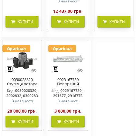
В наявності
12 437,00 грн.
КУПИТИ
КУПИТИ
КУПИТИ
Оригінал
Оригінал
0030028320
0029167730
Ступиця ротора
Повітряний
CLAAS
фільтр бака
Код:
0030028320,
Код:
0029167730 ,
(фільтр AdBlue)
3002832, 0300283
291677, 2916773
В наявності
В наявності
28 000,00 грн.
3 800,00 грн.
КУПИТИ
КУПИТИ