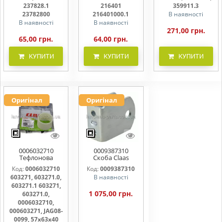
216401000
359911.0,
237828.1
216401
359911.3
359911.3
23782800
216401000.1
В наявності
В наявності
В наявності
271,00 грн.
65,00 грн.
64,00 грн.
КУПИТИ
КУПИТИ
КУПИТИ
Оригінал
Оригінал
0006032710
0009387310
Тефлонова
Скоба Claas
втулка шківа
938731, 938731.0,
Код:
0006032710
Код:
0009387310
варіатора
938731.1
603271, 603271.0,
В наявності
57х63х40.5 ,
603271, 603271.0,
603271.1 603271,
603271.1
1 075,00 грн.
603271.0,
0006032710,
000603271, JAG08-
0099, 57х63х40