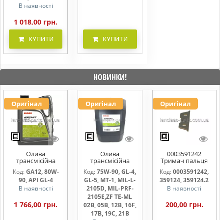
В наявності
1 018,00 грн.
КУПИТИ
КУПИТИ
НОВИНКИ!
Оригінал
Оригінал
Оригінал
Олива
Олива
0003591242
трансмісійна
трансмісійна
Тримач пальця
AGRISHIFT GA12 5
AGRISHIFT SYN FE
жниварки
Код:
GA12, 80W-
Код:
75W-90, GL-4,
Код:
0003591242,
л
75W90 20л
90, API GL-4
GL-5, MT-1, MIL-L-
359124, 359124.2
В наявності
2105D, MIL-PRF-
В наявності
2105E,ZF TE-ML
1 766,00 грн.
200,00 грн.
02B, 05B, 12B, 16F,
17B, 19C, 21B