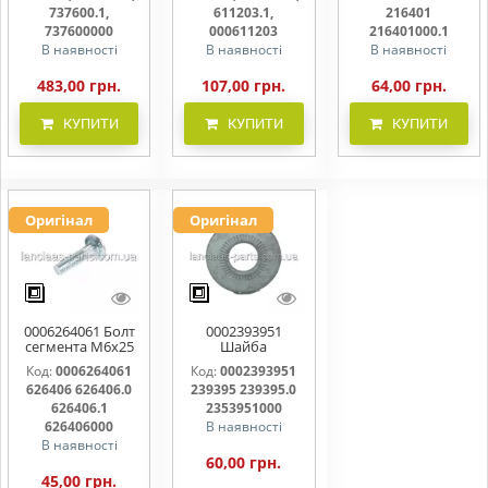
737600000
000611203
216401000
737600.1,
611203.1,
216401
737600000
000611203
216401000.1
В наявності
В наявності
В наявності
483,00 грн.
107,00 грн.
64,00 грн.
КУПИТИ
КУПИТИ
КУПИТИ
Оригінал
Оригінал
0006264061 Болт
0002393951
сегмента М6х25
Шайба
626406 626406.0
контактна 239395
Код:
0006264061
Код:
0002393951
626406.1
239395.0
626406 626406.0
239395 239395.0
626406000
2353951000
626406.1
2353951000
626406000
В наявності
В наявності
60,00 грн.
45,00 грн.