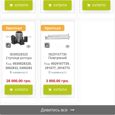
КУПИТИ
КУПИТИ
КУПИТИ
Оригінал
Оригінал
0030028320
0029167730
Ступиця ротора
Повітряний
CLAAS
фільтр бака
Код:
0030028320,
Код:
0029167730 ,
(фільтр AdBlue)
3002832, 0300283
291677, 2916773
В наявності
В наявності
28 000,00 грн.
3 800,00 грн.
КУПИТИ
КУПИТИ
Дивитись все