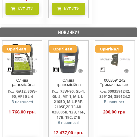
КУПИТИ
КУПИТИ
НОВИНКИ!
Оригінал
Оригінал
Оригінал
Олива
Олива
0003591242
трансмісійна
трансмісійна
Тримач пальця
AGRISHIFT GA12 5
AGRISHIFT SYN FE
жниварки
Код:
GA12, 80W-
Код:
75W-90, GL-4,
Код:
0003591242,
л
75W90 20л
90, API GL-4
GL-5, MT-1, MIL-L-
359124, 359124.2
В наявності
2105D, MIL-PRF-
В наявності
2105E,ZF TE-ML
1 766,00 грн.
200,00 грн.
02B, 05B, 12B, 16F,
17B, 19C, 21B
В наявності
12 437,00 грн.