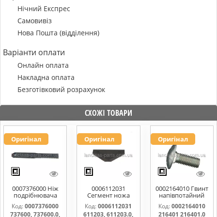
Нічний Експрес
Самовивіз
Нова Пошта (відділення)
Варіанти оплати
Онлайн оплата
Накладна оплата
Безготівковий розрахунок
СХОЖІ ТОВАРИ
Оригінал
Оригінал
Оригінал
0007376000 Ніж
0006112031
0002164010 Гвинт
подрібнювача
Сегмент ножа
напівпотайний
соломи,рухомий
жатки 611203,
М10х25х20
Код:
0007376000
Код:
0006112031
Код:
0002164010
737600, 737600.0,
611203.0,
216401 216401.0
737600, 737600.0,
611203, 611203.0,
216401 216401.0
737600.1,
611203.1,
216401.1