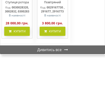
Ступиця ротора
Повітряний
CLAAS
фільтр бака
Код:
0030028320,
Код:
0029167730 ,
(фільтр AdBlue)
3002832, 0300283
291677, 2916773
В наявності
В наявності
28 000,00 грн.
3 800,00 грн.
КУПИТИ
КУПИТИ
Дивитись все