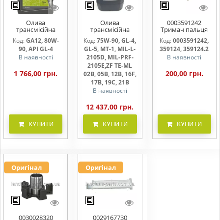
Олива
Олива
0003591242
трансмісійна
трансмісійна
Тримач пальця
AGRISHIFT GA12 5
AGRISHIFT SYN FE
жниварки
Код:
GA12, 80W-
Код:
75W-90, GL-4,
Код:
0003591242,
л
75W90 20л
90, API GL-4
GL-5, MT-1, MIL-L-
359124, 359124.2
В наявності
2105D, MIL-PRF-
В наявності
2105E,ZF TE-ML
1 766,00 грн.
200,00 грн.
02B, 05B, 12B, 16F,
17B, 19C, 21B
В наявності
12 437,00 грн.
КУПИТИ
КУПИТИ
КУПИТИ
Оригінал
Оригінал
0030028320
0029167730