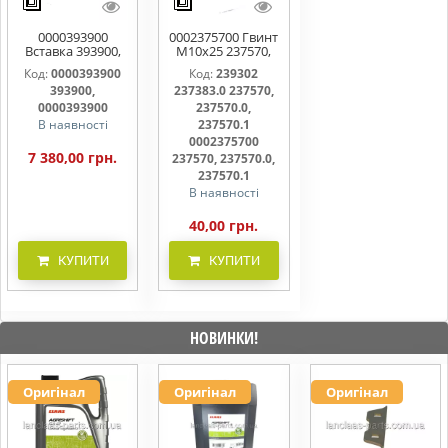
0000393900
0002375700 Гвинт
Вставка 393900,
M10x25 237570,
0000393900
237570.0,
Код:
0000393900
Код:
239302
237570.1
393900,
237383.0 237570,
0000393900
237570.0,
В наявності
237570.1
0002375700
7 380,00 грн.
237570, 237570.0,
237570.1
В наявності
40,00 грн.
КУПИТИ
КУПИТИ
НОВИНКИ!
Оригінал
Оригінал
Оригінал