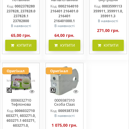
M10x30 237828,
М10х25х20
частина
Код:
0002378280
Код:
0002164010
Код:
0003599113
237828.0
216401 216401.0
підшипника
237828, 237828.0
216401 216401.0
359911, 359911.0,
216401.1
жатки 359911,
216401000
359911.0,
237828.1
216401
359911.3
359911.3
23782800
216401000.1
В наявності
В наявності
В наявності
271,00 грн.
65,00 грн.
64,00 грн.
КУПИТИ
КУПИТИ
КУПИТИ
Оригінал
Оригінал
0006032710
0009387310
Тефлонова
Скоба Claas
втулка шківа
938731, 938731.0,
Код:
0006032710
Код:
0009387310
варіатора
938731.1
603271, 603271.0,
В наявності
57х63х40.5 ,
603271, 603271.0,
603271.1 603271,
603271.1
1 075,00 грн.
603271.0,