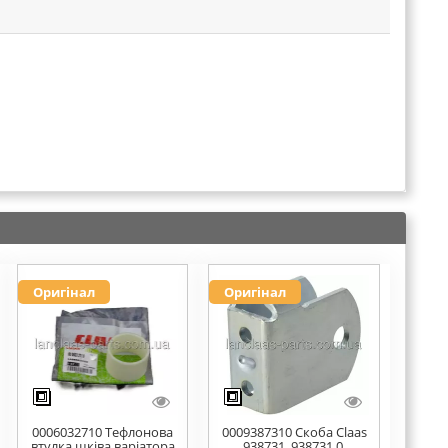
Оригінал
Оригінал
0006032710 Тефлонова
0009387310 Скоба Claas
втулка шківа варіатора
938731, 938731.0,