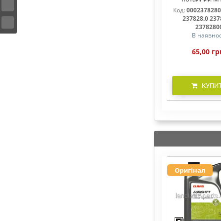
237828, 237
Код:
0002378280
237828.0 237
2378280
В наявнос
65,00 гр
КУПИ
Оригінал