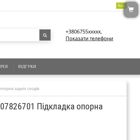
Вхід
+3806755xxxxx,
Показати телефони
ЕРЕЯ
ВІДГУКИ
опорна задніх сходів
0007826701 Підкладка опорна
1