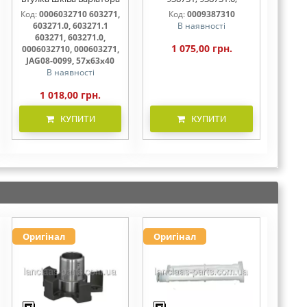
57х63х40.5 , 603271,
938731.1
Код:
0006032710 603271,
Код:
0009387310
603271.0, 603271.1
603271.0, 603271.1
В наявності
603271, 603271.0,
1 075,00 грн.
0006032710, 000603271,
JAG08-0099, 57х63х40
В наявності
1 018,00 грн.
КУПИТИ
КУПИТИ
Оригінал
Оригінал