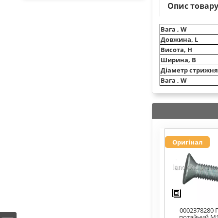
Опис товар
Вага , W
Довжина, L
Висота, H
Ширина, B
Діаметр стрижня
Вага , W
Оригінал
0002378280 
потайний M