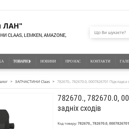
я ЛАН"
НИ CLAAS, LEMKEN, AMAZONE,
КА
ТОВАРИ
НОВИНИ
ПРО НАС
КОНТАКТИ
ГАЛ
алог
>
ЗАПЧАСТИНИ Claas
>
782670., 782670.0, 0007826701 Підкладка 
782670., 782670.0, 
задніх сходів
Код товару:
782670., 782670.0, 000782670