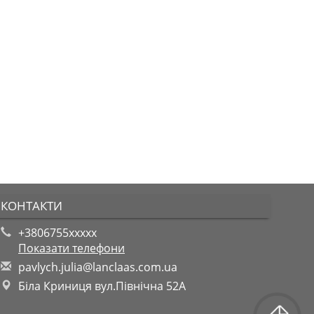
КОНТАКТИ
+3806755xxxxx
Показати телефони
p
avl
ych
.ju
lia
@la
ncl
aas
.co
m.u
a
Біла Криниця вул.Північна 52А