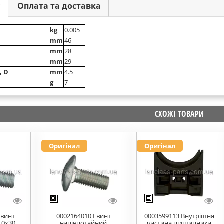
у
Оплата та доставка
kg
0.005
mm
46
mm
28
mm
29
, D
mm
4.5
g
7
СХОЖІ ТОВАРИ
Оригінал
Оригінал
Гвинт
0002164010 Гвинт
0003599113 Внутрішня
10x30
напівпотайний
частина підшипника