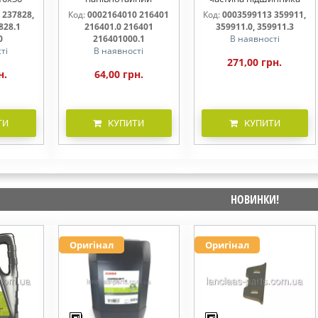
828.0
М10х25х20 216401
жатки 359911, 359911.0,
 237828,
Код:
0002164010 216401
Код:
0003599113 359911,
216401.0 216401.1
359911.3
828.1
216401.0 216401
359911.0, 359911.3
216401000
0
216401000.1
В наявності
ті
В наявності
271,00 грн.
н.
64,00 грн.
ТИ
КУПИТИ
КУПИТИ
НОВИНКИ!
Оригінал
Оригінал