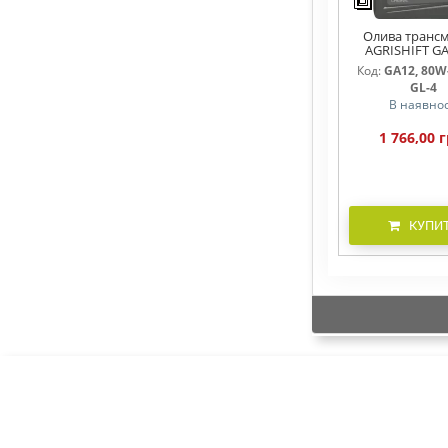
Олива трансм
AGRISHIFT GA
Код:
GA12, 80W-
GL-4
В наявнос
1 766,00 г
КУПИ