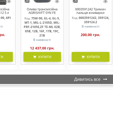
ісійна
Олива трансмісійна
0003591242 Тримач
12 5 л
AGRISHIFT SYN FE
пальця жниварки
75W90 20л
90, API
Код:
0003591242, 359124,
Код:
75W-90, GL-4, GL-5,
359124.2
MT-1, MIL-L-2105D, MIL-
ті
В наявності
PRF-2105E,ZF TE-ML 02B,
05B, 12B, 16F, 17B, 19C,
рн.
200,00 грн.
21B
В наявності
12 437,00 грн.
ТИ
КУПИТИ
КУПИТИ
Дивитись все