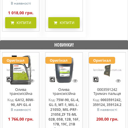
В наявності
1 018,00 грн.
КУПИТИ
КУПИТИ
НОВИНКИ!
Оригінал
Оригінал
Оригінал
Олива
Олива
0003591242
трансмісійна
трансмісійна
Тримач пальця
AGRISHIFT GA12 5
AGRISHIFT SYN FE
жниварки
Код:
GA12, 80W-
Код:
75W-90, GL-4,
Код:
0003591242,
л
75W90 20л
90, API GL-4
GL-5, MT-1, MIL-L-
359124, 359124.2
В наявності
2105D, MIL-PRF-
В наявності
2105E,ZF TE-ML
1 766,00 грн.
200,00 грн.
02B, 05B, 12B, 16F,
17B, 19C, 21B