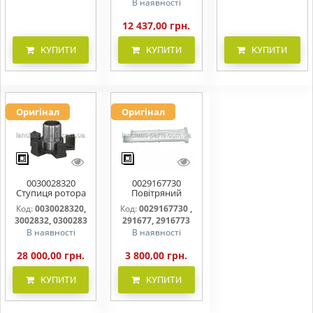
В наявності
12 437,00 грн.
КУПИТИ
КУПИТИ
КУПИТИ
Оригінал
Оригінал
0030028320
0029167730
Ступиця ротора
Повітряний
CLAAS
фільтр бака
Код:
0030028320,
Код:
0029167730 ,
(фільтр AdBlue)
3002832, 0300283
291677, 2916773
В наявності
В наявності
28 000,00 грн.
3 800,00 грн.
КУПИТИ
КУПИТИ