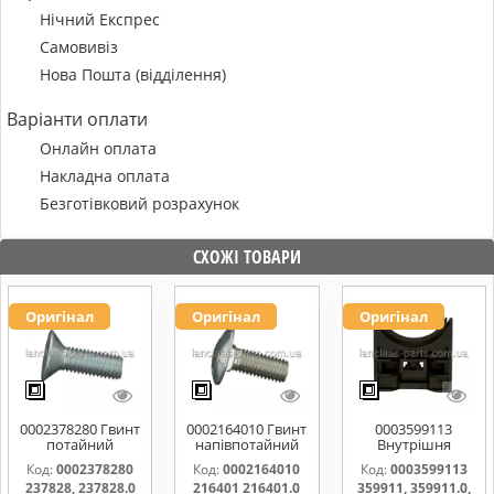
Нічний Експрес
Самовивіз
Нова Пошта (відділення)
Варіанти оплати
Онлайн оплата
Накладна оплата
Безготівковий розрахунок
СХОЖІ ТОВАРИ
Оригінал
Оригінал
Оригінал
0002378280 Гвинт
0002164010 Гвинт
0003599113
потайний
напівпотайний
Внутрішня
M10x30 237828,
М10х25х20
частина
Код:
0002378280
Код:
0002164010
Код:
0003599113
237828.0
216401 216401.0
підшипника
237828, 237828.0
216401 216401.0
359911, 359911.0,
216401.1
жатки 359911,