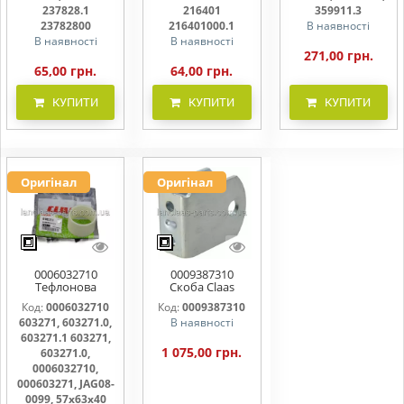
216401000
359911.0,
237828.1
216401
359911.3
359911.3
23782800
216401000.1
В наявності
В наявності
В наявності
271,00 грн.
65,00 грн.
64,00 грн.
КУПИТИ
КУПИТИ
КУПИТИ
Оригінал
Оригінал
0006032710
0009387310
Тефлонова
Скоба Claas
втулка шківа
938731, 938731.0,
Код:
0006032710
Код:
0009387310
варіатора
938731.1
603271, 603271.0,
В наявності
57х63х40.5 ,
603271, 603271.0,
603271.1 603271,
603271.1
1 075,00 грн.
603271.0,
0006032710,
000603271, JAG08-
0099, 57х63х40