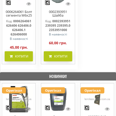
0006264061 Болт
0002393951
сегмента М6х25
Шайба
626406 626406.0
контактна 239395
Код:
0006264061
Код:
0002393951
626406.1
239395.0
626406 626406.0
239395 239395.0
626406000
2353951000
626406.1
2353951000
626406000
В наявності
В наявності
60,00 грн.
45,00 грн.
КУПИТИ
КУПИТИ
НОВИНКИ!
Оригінал
Оригінал
Оригінал