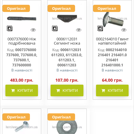
Оригінал
Оригінал
Оригінал
0007376000 Ніж
0006112031
0002164010 Гвинт
подрібнювача
Сегмент ножа
напівпотайний
соломи,рухомий
жатки 611203,
М10х25х20
Код:
0007376000
Код:
0006112031
Код:
0002164010
737600, 737600.0,
611203.0,
216401 216401.0
737600, 737600.0,
611203, 611203.0,
216401 216401.0
737600.1,
611203.1,
216401.1
737600000
000611203
216401000
737600.1,
611203.1,
216401
737600000
000611203
216401000.1
В наявності
В наявності
В наявності
483,00 грн.
107,00 грн.
64,00 грн.
КУПИТИ
КУПИТИ
КУПИТИ
Оригінал
Оригінал