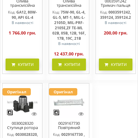
Олива
Олива
0003591242
трансмісійна
трансмісійна
Тримач пальця
AGRISHIFT GA12 5
AGRISHIFT SYN FE
жниварки
Код:
GA12, 80W-
Код:
75W-90, GL-4,
Код:
0003591242,
л
75W90 20л
90, API GL-4
GL-5, MT-1, MIL-L-
359124, 359124.2
В наявності
2105D, MIL-PRF-
В наявності
2105E,ZF TE-ML
1 766,00 грн.
200,00 грн.
02B, 05B, 12B, 16F,
17B, 19C, 21B
В наявності
12 437,00 грн.
КУПИТИ
КУПИТИ
КУПИТИ
Оригінал
Оригінал
0030028320
0029167730
Ступиця ротора
Повітряний
CLAAS
фільтр бака
Код:
0030028320,
Код:
0029167730 ,
(фільтр AdBlue)