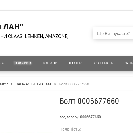
я ЛАН"
НИ CLAAS, LEMKEN, AMAZONE,
КА
ТОВАРИ
НОВИНИ
ПРО НАС
КОНТАКТИ
ГАЛ
алог
>
ЗАПЧАСТИНИ Claas
>
Болт 0006677660
Болт 0006677660
Код товару:
0006677660
Наявність: