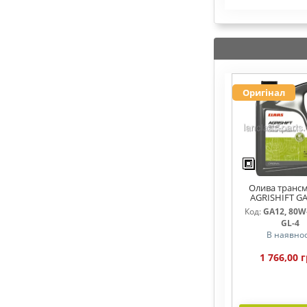
Оригінал
Олива трансм
AGRISHIFT GA
Код:
GA12, 80W-
GL-4
В наявнос
1 766,00 г