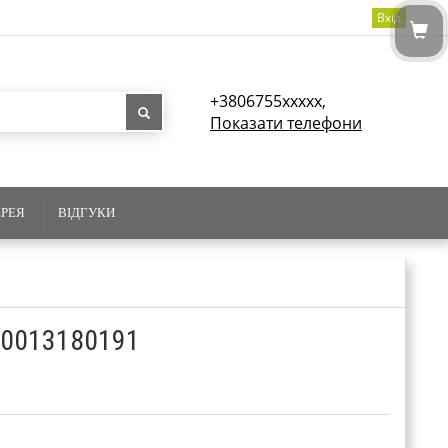
Вхід
+3806755xxxxx,
Показати телефони
ЕРЕЯ
ВІДГУКИ
 0013180191