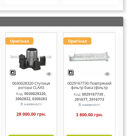
Оригінал
Оригінал
0030028320 Ступиця
0029167730 Повітряний
ротора CLAAS
фільтр бака (фільтр
AdBlue)
Код:
0030028320,
Код:
0029167730 ,
3002832, 0300283
291677, 2916773
В наявності
В наявності
28 000,00 грн.
3 800,00 грн.