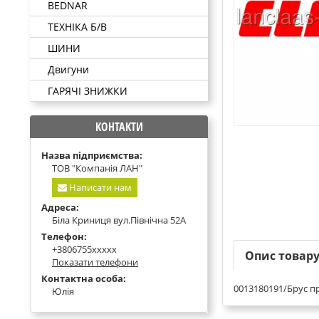
BEDNAR
ТЕХНІКА Б/В
ШИНИ
Двигуни
ГАРЯЧІ ЗНИЖКИ
КОНТАКТИ
Назва підприємства:
ТОВ "Компанія ЛАН"
Написати нам
Адреса:
Біла Криниця вул.Північна 52А
Телефон:
+3806755xxxxx
Опис товар
Показати телефони
Контактна особа:
0013180191/Брус п
Юлія