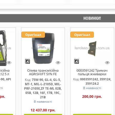
НОВИНКИ!
Оригінал
Оригінал
ісійна
Олива трансмісійна
0003591242 Тримач
12 5 л
AGRISHIFT SYN FE
пальця жниварки
75W90 20л
90, API
Код:
0003591242, 359124,
Код:
75W-90, GL-4, GL-5,
359124.2
MT-1, MIL-L-2105D, MIL-
ті
В наявності
PRF-2105E,ZF TE-ML 02B,
05B, 12B, 16F, 17B, 19C,
рн.
200,00 грн.
21B
В наявності
12 437,00 грн.