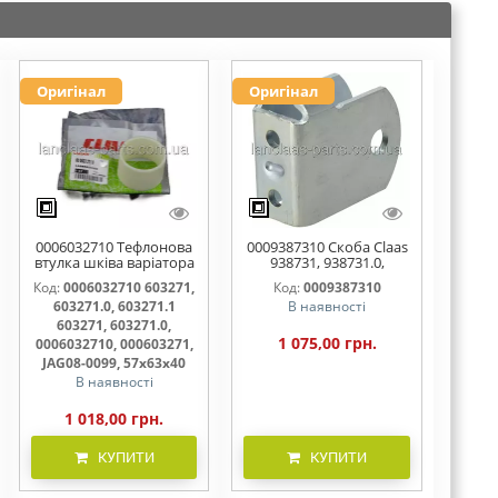
Оригінал
Оригінал
0006032710 Тефлонова
0009387310 Скоба Claas
втулка шківа варіатора
938731, 938731.0,
57х63х40.5 , 603271,
938731.1
Код:
0006032710 603271,
Код:
0009387310
603271.0, 603271.1
603271.0, 603271.1
В наявності
603271, 603271.0,
1 075,00 грн.
0006032710, 000603271,
JAG08-0099, 57х63х40
В наявності
1 018,00 грн.
КУПИТИ
КУПИТИ