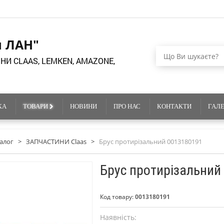
я ЛАН"
НИ CLAAS, LEMKEN, AMAZONE,
КА
ТОВАРИ
НОВИНИ
ПРО НАС
КОНТАКТИ
ГАЛ
алог
>
ЗАПЧАСТИНИ Claas
>
Брус протирізальний 0013180191
Брус протирізальний
Код товару:
0013180191
Наявність: