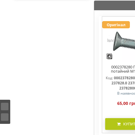
Оригінал
0002378280 
потайний M
237828, 237
Код:
0002378280
237828.0 237
2378280
В наявнос
65,00 гр
КУПИ