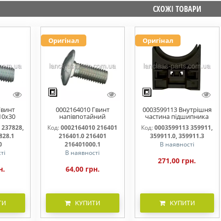
СХОЖІ ТОВАРИ
Оригінал
Оригінал
Гвинт
0002164010 Гвинт
0003599113 Внутрішня
10x30
напівпотайний
частина підшипника
828.0
М10х25х20 216401
жатки 359911, 359911.0,
 237828,
Код:
0002164010 216401
Код:
0003599113 359911,
216401.0 216401.1
359911.3
828.1
216401.0 216401
359911.0, 359911.3
216401000
0
216401000.1
В наявності
ті
В наявності
271,00 грн.
н.
64,00 грн.
ТИ
КУПИТИ
КУПИТИ