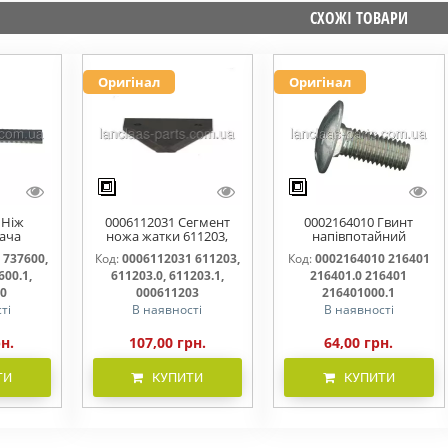
СХОЖІ ТОВАРИ
Оригінал
Оригінал
 Ніж
0006112031 Сегмент
0002164010 Гвинт
ача
ножа жатки 611203,
напівпотайний
омий
611203.0, 611203.1,
М10х25х20 216401
 737600,
Код:
0006112031 611203,
Код:
0002164010 216401
00.0,
000611203
216401.0 216401.1
600.1,
611203.0, 611203.1,
216401.0 216401
600000
216401000
00
000611203
216401000.1
ті
В наявності
В наявності
рн.
107,00 грн.
64,00 грн.
ТИ
КУПИТИ
КУПИТИ