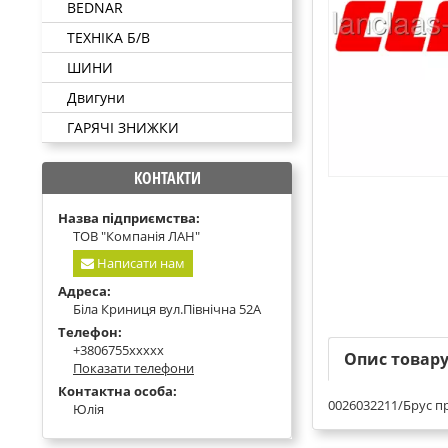
BEDNAR
ТЕХНІКА Б/В
ШИНИ
Двигуни
ГАРЯЧІ ЗНИЖКИ
КОНТАКТИ
Назва підприємства:
ТОВ "Компанія ЛАН"
Написати нам
Адреса:
Біла Криниця вул.Північна 52А
Телефон:
+3806755xxxxx
Опис товар
Показати телефони
Контактна особа:
0026032211/Брус п
Юлія