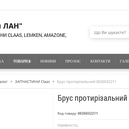
я ЛАН"
НИ CLAAS, LEMKEN, AMAZONE,
КА
ТОВАРИ
НОВИНИ
ПРО НАС
КОНТАКТИ
ГАЛ
алог
>
ЗАПЧАСТИНИ Claas
>
Брус протирізальний 0026032211
Брус протирізальний
Код товару:
0026032211
Наявність: