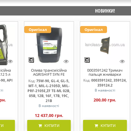
НОВИНКИ!
Оригінал
Оригінал
ісійна
Олива трансмісійна
0003591242 Тримач
12 5 л
AGRISHIFT SYN FE
пальця жниварки
75W90 20л
90, API
Код:
0003591242, 359124,
Код:
75W-90, GL-4, GL-5,
359124.2
MT-1, MIL-L-2105D, MIL-
ті
В наявності
PRF-2105E,ZF TE-ML 02B,
05B, 12B, 16F, 17B, 19C,
рн.
200,00 грн.
21B
В наявності
12 437,00 грн.
ТИ
КУПИТИ
КУПИТИ