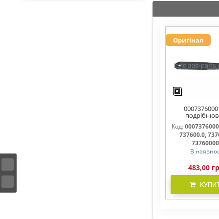
Оригінал
0007376000
подрібнюв
соломи,рух
Код:
0007376000
737600, 7376
737600.0, 737
737600.1, 737
7376000
В наявнос
483,00 г
КУПИ