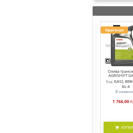
Оригінал
Олива трансм
AGRISHIFT GA
Код:
GA12, 80W-
GL-4
В наявнос
1 766,00 г
КУПИ