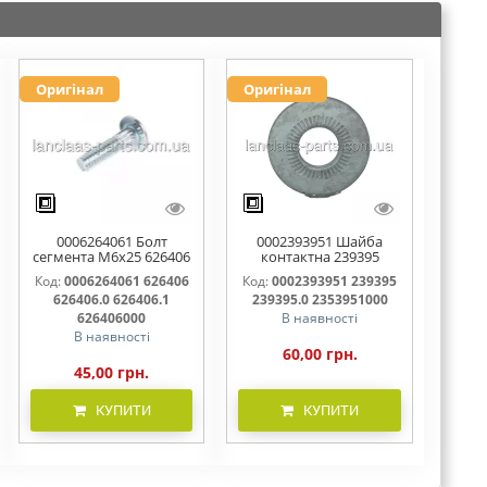
Оригінал
Оригінал
0006264061 Болт
0002393951 Шайба
сегмента М6х25 626406
контактна 239395
626406.0 626406.1
239395.0 2353951000
Код:
0006264061 626406
Код:
0002393951 239395
626406000
626406.0 626406.1
239395.0 2353951000
626406000
В наявності
В наявності
60,00 грн.
45,00 грн.
КУПИТИ
КУПИТИ