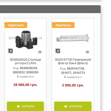
Оригінал
Оригінал
0030028320 Ступиця
0029167730 Повітряний
ротора CLAAS
фільтр бака (фільтр
AdBlue)
Код:
0030028320,
Код:
0029167730 ,
3002832, 0300283
291677, 2916773
В наявності
В наявності
28 000,00 грн.
3 800,00 грн.
КУПИТИ
КУПИТИ