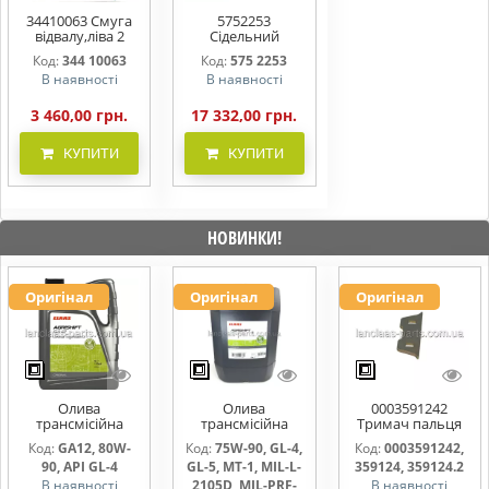
34410063 Смуга
5752253
відвалу,ліва 2
Сідельний
BS40/42 LI
клапан Lemken
Код:
344 10063
Код:
575 2253
667x10x60
В наявності
В наявності
3 460,00 грн.
17 332,00 грн.
КУПИТИ
КУПИТИ
НОВИНКИ!
Оригінал
Оригінал
Оригінал
Олива
Олива
0003591242
трансмісійна
трансмісійна
Тримач пальця
AGRISHIFT GA12 5
AGRISHIFT SYN FE
жниварки
Код:
GA12, 80W-
Код:
75W-90, GL-4,
Код:
0003591242,
л
75W90 20л
90, API GL-4
GL-5, MT-1, MIL-L-
359124, 359124.2
В наявності
2105D, MIL-PRF-
В наявності