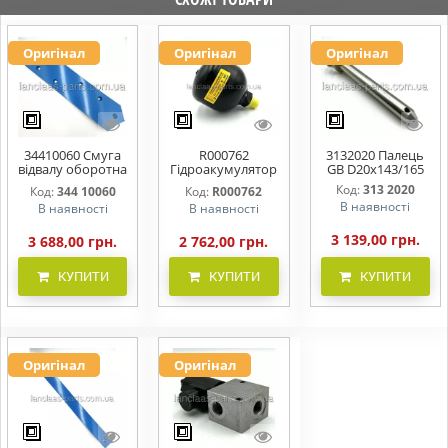
Оригінал
Оригінал
Оригінал
34410060 Смуга
R000762
3132020 Палець
відвалу оборотна
Гідроакумулятор
GB D20x143/165
, права 1 BS/W RE
Typ 0,32l 210-
Код:
313 2020
Код:
344 10060
Код:
R000762
561x10x120
080bar G3/8ZL,
В наявності
В наявності
В наявності
Примус, Лемкен
3 139,00 грн.
3 688,00 грн.
2 762,00 грн.
КУПИТИ
КУПИТИ
КУПИТИ
Оригінал
Оригінал