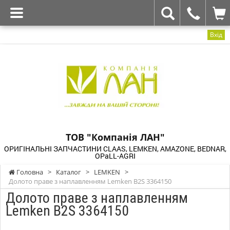
Вхід
ТОВ "Компанія ЛАН"
ОРИГІНАЛЬНІ ЗАПЧАСТИНИ CLAAS, LEMKEN, AMAZONE, BEDNAR,
OPaLL-AGRI
Головна
>
Каталог
>
LEMKEN
>
Долото праве з наплавленням Lemken B2S 3364150
Долото праве з наплавленням
Lemken B2S 3364150