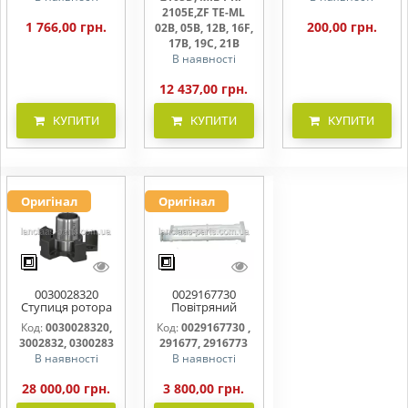
2105E,ZF TE-ML
1 766,00 грн.
200,00 грн.
02B, 05B, 12B, 16F,
17B, 19C, 21B
В наявності
12 437,00 грн.
КУПИТИ
КУПИТИ
КУПИТИ
Оригінал
Оригінал
0030028320
0029167730
Ступиця ротора
Повітряний
CLAAS
фільтр бака
Код:
0030028320,
Код:
0029167730 ,
(фільтр AdBlue)
3002832, 0300283
291677, 2916773
В наявності
В наявності
28 000,00 грн.
3 800,00 грн.