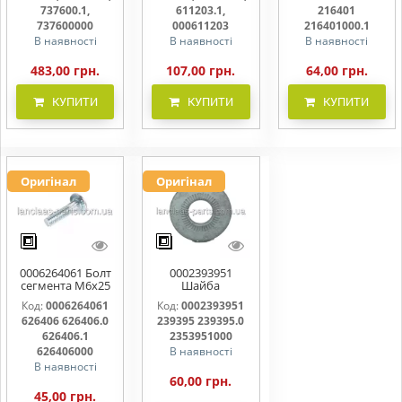
737600000
000611203
216401000
737600.1,
611203.1,
216401
737600000
000611203
216401000.1
В наявності
В наявності
В наявності
483,00 грн.
107,00 грн.
64,00 грн.
КУПИТИ
КУПИТИ
КУПИТИ
Оригінал
Оригінал
0006264061 Болт
0002393951
сегмента М6х25
Шайба
626406 626406.0
контактна 239395
Код:
0006264061
Код:
0002393951
626406.1
239395.0
626406 626406.0
239395 239395.0
626406000
2353951000
626406.1
2353951000
626406000
В наявності
В наявності
60,00 грн.
45,00 грн.