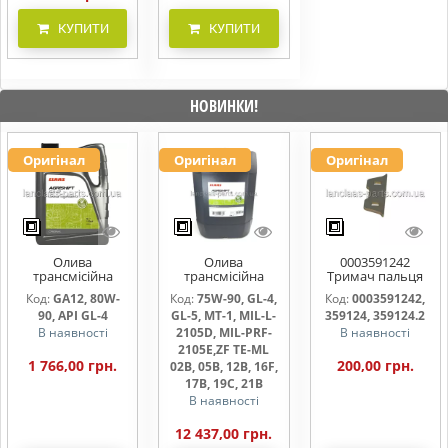
КУПИТИ
КУПИТИ
НОВИНКИ!
Оригінал
Оригінал
Оригінал
Олива
Олива
0003591242
трансмісійна
трансмісійна
Тримач пальця
AGRISHIFT GA12 5
AGRISHIFT SYN FE
жниварки
Код:
GA12, 80W-
Код:
75W-90, GL-4,
Код:
0003591242,
л
75W90 20л
90, API GL-4
GL-5, MT-1, MIL-L-
359124, 359124.2
В наявності
2105D, MIL-PRF-
В наявності
2105E,ZF TE-ML
1 766,00 грн.
200,00 грн.
02B, 05B, 12B, 16F,
17B, 19C, 21B
В наявності
12 437,00 грн.