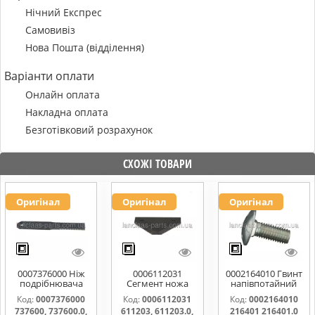
Нічний Експрес
Самовивіз
Нова Пошта (відділення)
Варіанти оплати
Онлайн оплата
Накладна оплата
Безготівковий розрахунок
СХОЖІ ТОВАРИ
Оригінал
Оригінал
Оригінал
0007376000 Ніж
0006112031
0002164010 Гвинт
подрібнювача
Сегмент ножа
напівпотайний
соломи,рухомий
жатки 611203,
М10х25х20
Код:
0007376000
Код:
0006112031
Код:
0002164010
737600, 737600.0,
611203.0,
216401 216401.0
737600, 737600.0,
611203, 611203.0,
216401 216401.0
737600.1,
611203.1,
216401.1