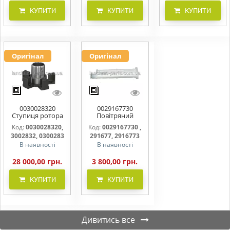
КУПИТИ
КУПИТИ
КУПИТИ
Оригінал
Оригінал
0030028320
0029167730
Ступиця ротора
Повітряний
CLAAS
фільтр бака
Код:
0030028320,
Код:
0029167730 ,
(фільтр AdBlue)
3002832, 0300283
291677, 2916773
В наявності
В наявності
28 000,00 грн.
3 800,00 грн.
КУПИТИ
КУПИТИ
Дивитись все