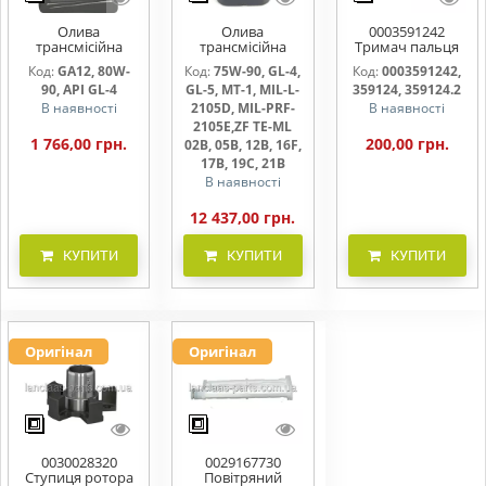
Олива
Олива
0003591242
трансмісійна
трансмісійна
Тримач пальця
AGRISHIFT GA12 5
AGRISHIFT SYN FE
жниварки
Код:
GA12, 80W-
Код:
75W-90, GL-4,
Код:
0003591242,
л
75W90 20л
90, API GL-4
GL-5, MT-1, MIL-L-
359124, 359124.2
В наявності
2105D, MIL-PRF-
В наявності
2105E,ZF TE-ML
1 766,00 грн.
200,00 грн.
02B, 05B, 12B, 16F,
17B, 19C, 21B
В наявності
12 437,00 грн.
КУПИТИ
КУПИТИ
КУПИТИ
Оригінал
Оригінал
0030028320
0029167730
Ступиця ротора
Повітряний