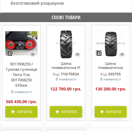
Безготівковий розрахунок
СХОЖІ ТОВАРИ
Шина
Шина
0017008250 /
пневматична IF
пневматична
Гумова гусениця
710/75R34 BKT
900/60R32 BKT
Код:
710/75R34
Код:
035755
Terra-Trac
AGRIMAX TERIS
AGRIMAX RT 600
В наявності
В наявності
0017008250
184B/184A8 TL
181A8/178B TL
635мм
122 700,00 грн.
130 200,00 грн.
В наявності
560 430,00 грн.
КУПИТИ
КУПИТИ
КУПИТИ