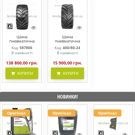
Шина
Шина
пневматична
пневматична
1050/50R32 BKT
15.5/80-24
Код:
587806
Код:
400/80-24
AGRIMAX RT 600
(400/80-24) 12PR
В наявності
В наявності
184A8/181B TL
BKT AS 504 145A8
/157A8 TL 400/80-
24
138 800,00 грн.
15 900,00 грн.
КУПИТИ
КУПИТИ
НОВИНКИ!
Оригінал
Оригінал
Оригінал