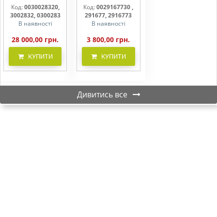
CLAAS
фільтр бака
Код:
0030028320,
Код:
0029167730 ,
(фільтр AdBlue)
3002832, 0300283
291677, 2916773
В наявності
В наявності
28 000,00 грн.
3 800,00 грн.
КУПИТИ
КУПИТИ
Дивитись все