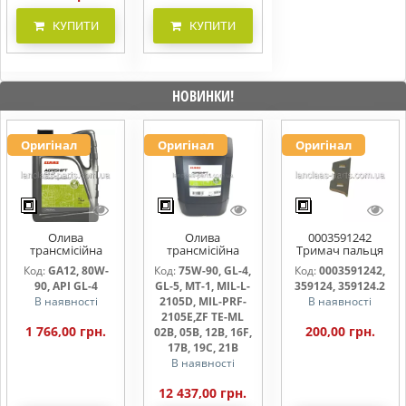
КУПИТИ
КУПИТИ
НОВИНКИ!
Оригінал
Оригінал
Оригінал
Олива
Олива
0003591242
трансмісійна
трансмісійна
Тримач пальця
AGRISHIFT GA12 5
AGRISHIFT SYN FE
жниварки
Код:
GA12, 80W-
Код:
75W-90, GL-4,
Код:
0003591242,
л
75W90 20л
90, API GL-4
GL-5, MT-1, MIL-L-
359124, 359124.2
В наявності
2105D, MIL-PRF-
В наявності
2105E,ZF TE-ML
1 766,00 грн.
200,00 грн.
02B, 05B, 12B, 16F,
17B, 19C, 21B
В наявності
12 437,00 грн.