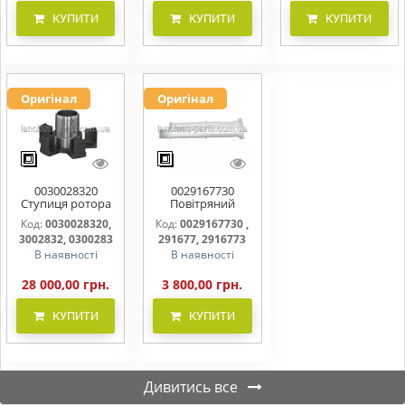
КУПИТИ
КУПИТИ
КУПИТИ
Оригінал
Оригінал
0030028320
0029167730
Ступиця ротора
Повітряний
CLAAS
фільтр бака
Код:
0030028320,
Код:
0029167730 ,
(фільтр AdBlue)
3002832, 0300283
291677, 2916773
В наявності
В наявності
28 000,00 грн.
3 800,00 грн.
КУПИТИ
КУПИТИ
Дивитись все