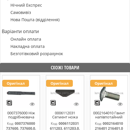
Нічний Експрес
Самовивіз
Нова Пошта (відділення)
Варіанти оплати
Онлайн оплата
Накладна оплата
Безготівковий розрахунок
СХОЖІ ТОВАРИ
Оригінал
Оригінал
Оригінал
0007376000 Ніж
0006112031
0002164010 Гвинт
подрібнювача
Сегмент ножа
напівпотайний
соломи,рухомий
жатки 611203,
М10х25х20
Код:
0007376000
Код:
0006112031
Код:
0002164010
737600, 737600.0,
611203.0,
216401 216401.0
737600, 737600.0,
611203, 611203.0,
216401 216401.0
737600.1,
611203.1,
216401.1