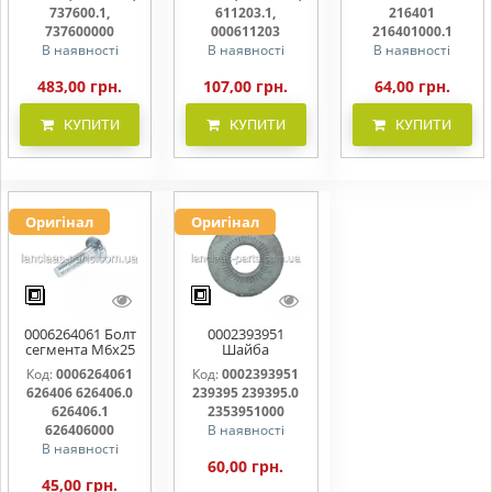
737600000
000611203
216401000
737600.1,
611203.1,
216401
737600000
000611203
216401000.1
В наявності
В наявності
В наявності
483,00 грн.
107,00 грн.
64,00 грн.
КУПИТИ
КУПИТИ
КУПИТИ
Оригінал
Оригінал
0006264061 Болт
0002393951
сегмента М6х25
Шайба
626406 626406.0
контактна 239395
Код:
0006264061
Код:
0002393951
626406.1
239395.0
626406 626406.0
239395 239395.0
626406000
2353951000
626406.1
2353951000
626406000
В наявності
В наявності
60,00 грн.
45,00 грн.