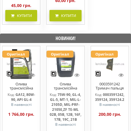
60,00 грн.
45,00 грн.
КУПИТИ
КУПИТИ
НОВИНКИ!
Оригінал
Оригінал
Оригінал
Олива
Олива
0003591242
трансмісійна
трансмісійна
Тримач пальця
AGRISHIFT GA12 5
AGRISHIFT SYN FE
жниварки
Код:
GA12, 80W-
Код:
75W-90, GL-4,
Код:
0003591242,
л
75W90 20л
90, API GL-4
GL-5, MT-1, MIL-L-
359124, 359124.2
В наявності
2105D, MIL-PRF-
В наявності
2105E,ZF TE-ML
1 766,00 грн.
200,00 грн.
02B, 05B, 12B, 16F,
17B, 19C, 21B
В наявності