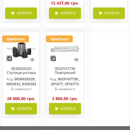
12 437,00 грн.
КУПИТИ
КУПИТИ
КУПИТИ
Оригінал
Оригінал
0030028320
0029167730
Ступиця ротора
Повітряний
CLAAS
фільтр бака
Код:
0030028320,
Код:
0029167730 ,
(фільтр AdBlue)
3002832, 0300283
291677, 2916773
В наявності
В наявності
28 000,00 грн.
3 800,00 грн.
КУПИТИ
КУПИТИ