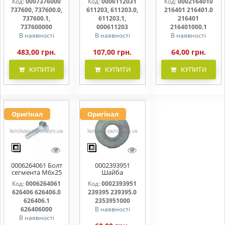
Код:
0007376000
Код:
0006112031
Код:
0002164010
737600, 737600.0,
611203.0,
216401 216401.0
737600, 737600.0,
611203, 611203.0,
216401 216401.0
737600.1,
611203.1,
216401.1
737600000
000611203
216401000
737600.1,
611203.1,
216401
737600000
000611203
216401000.1
В наявності
В наявності
В наявності
483,00 грн.
107,00 грн.
64,00 грн.
КУПИТИ
КУПИТИ
КУПИТИ
Оригінал
Оригінал
0006264061 Болт
0002393951
сегмента М6х25
Шайба
626406 626406.0
контактна 239395
Код:
0006264061
Код:
0002393951
626406.1
239395.0
626406 626406.0
239395 239395.0
626406000
2353951000
626406.1
2353951000
626406000
В наявності
В наявності