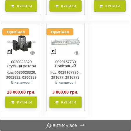
КУПИТИ
КУПИТИ
КУПИТИ
Оригінал
Оригінал
0030028320
0029167730
Ступиця ротора
Повітряний
CLAAS
фільтр бака
Код:
0030028320,
Код:
0029167730 ,
(фільтр AdBlue)
3002832, 0300283
291677, 2916773
В наявності
В наявності
28 000,00 грн.
3 800,00 грн.
КУПИТИ
КУПИТИ
Дивитись все