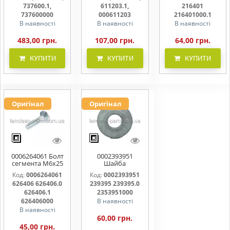
737600000
000611203
216401000
737600.1,
611203.1,
216401
737600000
000611203
216401000.1
В наявності
В наявності
В наявності
483,00 грн.
107,00 грн.
64,00 грн.
КУПИТИ
КУПИТИ
КУПИТИ
Оригінал
Оригінал
0006264061 Болт
0002393951
сегмента М6х25
Шайба
626406 626406.0
контактна 239395
Код:
0006264061
Код:
0002393951
626406.1
239395.0
626406 626406.0
239395 239395.0
626406000
2353951000
626406.1
2353951000
626406000
В наявності
В наявності
60,00 грн.
45,00 грн.