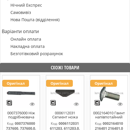
Нічний Експрес
Самовивіз
Нова Пошта (відділення)
Варіанти оплати
Онлайн оплата
Накладна оплата
Безготівковий розрахунок
СХОЖІ ТОВАРИ
Оригінал
Оригінал
Оригінал
0007376000 Ніж
0006112031
0002164010 Гвинт
подрібнювача
Сегмент ножа
напівпотайний
соломи,рухомий
жатки 611203,
М10х25х20
Код:
0007376000
Код:
0006112031
Код:
0002164010
737600, 737600.0,
611203.0,
216401 216401.0
737600, 737600.0,
611203, 611203.0,
216401 216401.0
737600.1,
611203.1,
216401.1