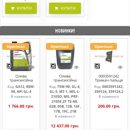
КУПИТИ
КУПИТИ
НОВИНКИ!
Оригінал
Оригінал
Оригінал
Олива
Олива
0003591242
трансмісійна
трансмісійна
Тримач пальця
AGRISHIFT GA12 5
AGRISHIFT SYN FE
жниварки
Код:
GA12, 80W-
Код:
75W-90, GL-4,
Код:
0003591242,
л
75W90 20л
90, API GL-4
GL-5, MT-1, MIL-L-
359124, 359124.2
В наявності
2105D, MIL-PRF-
В наявності
2105E,ZF TE-ML
1 766,00 грн.
200,00 грн.
02B, 05B, 12B, 16F,
17B, 19C, 21B
В наявності
12 437,00 грн.