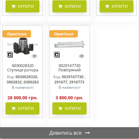
КУПИТИ
КУПИТИ
КУПИТИ
Оригінал
Оригінал
0030028320
0029167730
Ступиця ротора
Повітряний
CLAAS
фільтр бака
Код:
0030028320,
Код:
0029167730 ,
(фільтр AdBlue)
3002832, 0300283
291677, 2916773
В наявності
В наявності
28 000,00 грн.
3 800,00 грн.
КУПИТИ
КУПИТИ
Дивитись все