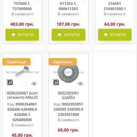
737600000
000611203
216401000
737600.1,
611203.1,
216401
737600000
000611203
216401000.1
В наявності
В наявності
В наявності
483,00 грн.
107,00 грн.
64,00 грн.
КУПИТИ
КУПИТИ
КУПИТИ
Оригінал
Оригінал
0006264061 Болт
0002393951
сегмента М6х25
Шайба
626406 626406.0
контактна 239395
Код:
0006264061
Код:
0002393951
626406.1
239395.0
626406 626406.0
239395 239395.0
626406000
2353951000
626406.1
2353951000
626406000
В наявності
В наявності
60,00 грн.
45,00 грн.