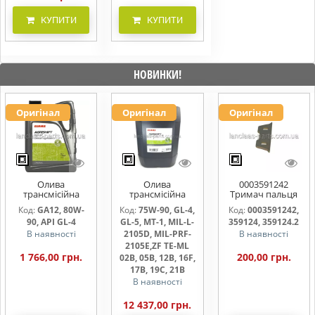
КУПИТИ
КУПИТИ
НОВИНКИ!
Оригінал
Оригінал
Оригінал
Олива
Олива
0003591242
трансмісійна
трансмісійна
Тримач пальця
AGRISHIFT GA12 5
AGRISHIFT SYN FE
жниварки
Код:
GA12, 80W-
Код:
75W-90, GL-4,
Код:
0003591242,
л
75W90 20л
90, API GL-4
GL-5, MT-1, MIL-L-
359124, 359124.2
В наявності
2105D, MIL-PRF-
В наявності
2105E,ZF TE-ML
1 766,00 грн.
200,00 грн.
02B, 05B, 12B, 16F,
17B, 19C, 21B
В наявності
12 437,00 грн.