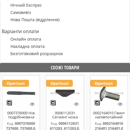
Нічний Експрес
Самовивіз
Нова Пошта (відділення)
Варіанти оплати
Онлайн оплата
Накладна оплата
Безготівковий розрахунок
СХОЖІ ТОВАРИ
Оригінал
Оригінал
Оригінал
0007376000 Ніж
0006112031
0002164010 Гвинт
подрібнювача
Сегмент ножа
напівпотайний
соломи,рухомий
жатки 611203,
М10х25х20
Код:
0007376000
Код:
0006112031
Код:
0002164010
737600, 737600.0,
611203.0,
216401 216401.0
737600, 737600.0,
611203, 611203.0,
216401 216401.0
737600.1,
611203.1,
216401.1