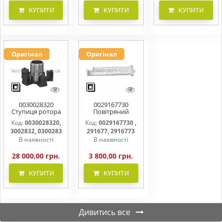
КУПИТИ
КУПИТИ
КУПИТИ
Оригінал
Оригінал
0030028320
0029167730
Ступиця ротора
Повітряний
CLAAS
фільтр бака
Код:
0030028320,
Код:
0029167730 ,
(фільтр AdBlue)
3002832, 0300283
291677, 2916773
В наявності
В наявності
28 000,00 грн.
3 800,00 грн.
КУПИТИ
КУПИТИ
Дивитись все