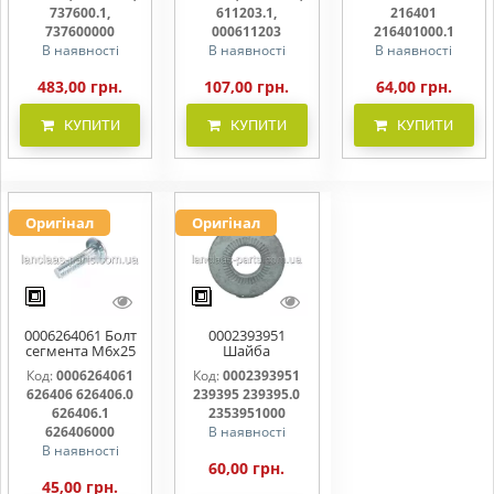
737600000
000611203
216401000
737600.1,
611203.1,
216401
737600000
000611203
216401000.1
В наявності
В наявності
В наявності
483,00 грн.
107,00 грн.
64,00 грн.
КУПИТИ
КУПИТИ
КУПИТИ
Оригінал
Оригінал
0006264061 Болт
0002393951
сегмента М6х25
Шайба
626406 626406.0
контактна 239395
Код:
0006264061
Код:
0002393951
626406.1
239395.0
626406 626406.0
239395 239395.0
626406000
2353951000
626406.1
2353951000
626406000
В наявності
В наявності
60,00 грн.
45,00 грн.