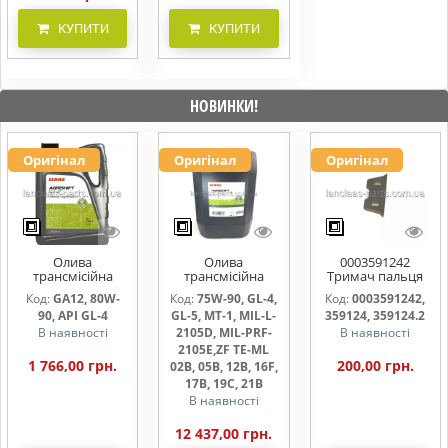
КУПИТИ
КУПИТИ
НОВИНКИ!
Оригінал
Оригінал
Оригінал
Олива
Олива
0003591242
трансмісійна
трансмісійна
Тримач пальця
AGRISHIFT GA12 5
AGRISHIFT SYN FE
жниварки
Код:
GA12, 80W-
Код:
75W-90, GL-4,
Код:
0003591242,
л
75W90 20л
90, API GL-4
GL-5, MT-1, MIL-L-
359124, 359124.2
В наявності
2105D, MIL-PRF-
В наявності
2105E,ZF TE-ML
1 766,00 грн.
200,00 грн.
02B, 05B, 12B, 16F,
17B, 19C, 21B
В наявності
12 437,00 грн.