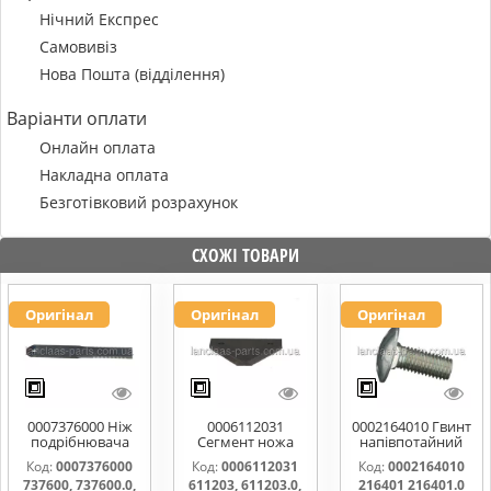
Нічний Експрес
Самовивіз
Нова Пошта (відділення)
Варіанти оплати
Онлайн оплата
Накладна оплата
Безготівковий розрахунок
СХОЖІ ТОВАРИ
Оригінал
Оригінал
Оригінал
0007376000 Ніж
0006112031
0002164010 Гвинт
подрібнювача
Сегмент ножа
напівпотайний
соломи,рухомий
жатки 611203,
М10х25х20
Код:
0007376000
Код:
0006112031
Код:
0002164010
737600, 737600.0,
611203.0,
216401 216401.0
737600, 737600.0,
611203, 611203.0,
216401 216401.0
737600.1,
611203.1,
216401.1