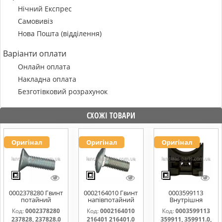
Нічний Експрес
Самовивіз
Нова Пошта (відділення)
Варіанти оплати
Онлайн оплата
Накладна оплата
Безготівковий розрахунок
СХОЖІ ТОВАРИ
Оригінал
Оригінал
Оригінал
0002378280 Гвинт
0002164010 Гвинт
0003599113
потайний
напівпотайний
Внутрішня
M10x30 237828,
М10х25х20
частина
Код:
0002378280
Код:
0002164010
Код:
0003599113
237828.0
216401 216401.0
підшипника
237828, 237828.0
216401 216401.0
359911, 359911.0,
216401.1
жатки 359911,