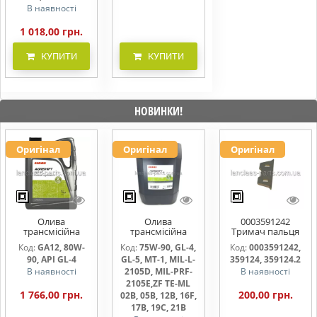
В наявності
1 018,00 грн.
КУПИТИ
КУПИТИ
НОВИНКИ!
Оригінал
Оригінал
Оригінал
Олива
Олива
0003591242
трансмісійна
трансмісійна
Тримач пальця
AGRISHIFT GA12 5
AGRISHIFT SYN FE
жниварки
Код:
GA12, 80W-
Код:
75W-90, GL-4,
Код:
0003591242,
л
75W90 20л
90, API GL-4
GL-5, MT-1, MIL-L-
359124, 359124.2
В наявності
2105D, MIL-PRF-
В наявності
2105E,ZF TE-ML
1 766,00 грн.
200,00 грн.
02B, 05B, 12B, 16F,
17B, 19C, 21B