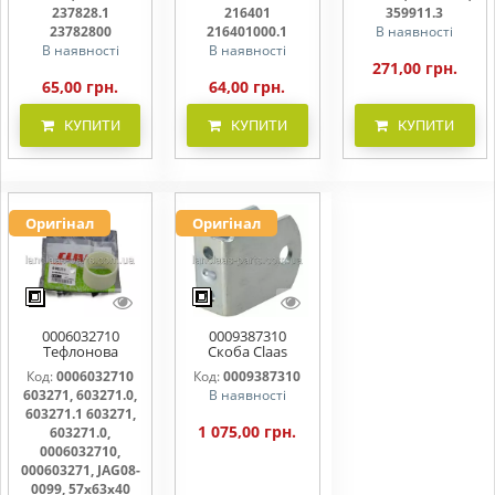
216401000
359911.0,
237828.1
216401
359911.3
359911.3
23782800
216401000.1
В наявності
В наявності
В наявності
271,00 грн.
65,00 грн.
64,00 грн.
КУПИТИ
КУПИТИ
КУПИТИ
Оригінал
Оригінал
0006032710
0009387310
Тефлонова
Скоба Claas
втулка шківа
938731, 938731.0,
Код:
0006032710
Код:
0009387310
варіатора
938731.1
603271, 603271.0,
В наявності
57х63х40.5 ,
603271, 603271.0,
603271.1 603271,
603271.1
1 075,00 грн.
603271.0,
0006032710,
000603271, JAG08-
0099, 57х63х40