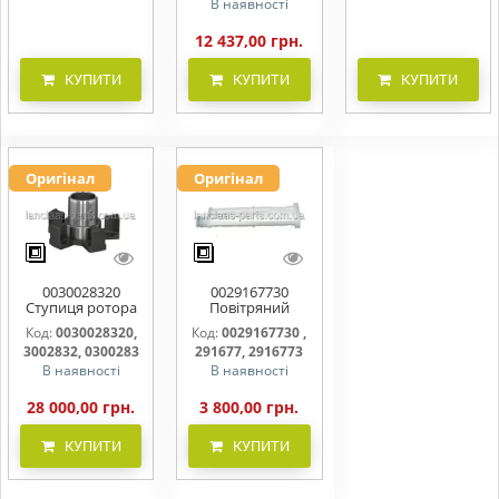
В наявності
12 437,00 грн.
КУПИТИ
КУПИТИ
КУПИТИ
Оригінал
Оригінал
0030028320
0029167730
Ступиця ротора
Повітряний
CLAAS
фільтр бака
Код:
0030028320,
Код:
0029167730 ,
(фільтр AdBlue)
3002832, 0300283
291677, 2916773
В наявності
В наявності
28 000,00 грн.
3 800,00 грн.
КУПИТИ
КУПИТИ