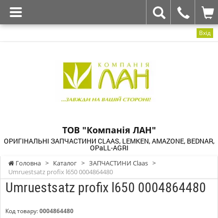
Вхід
ТОВ "Компанія ЛАН"
ОРИГІНАЛЬНІ ЗАПЧАСТИНИ CLAAS, LEMKEN, AMAZONE, BEDNAR,
OPaLL-AGRI
Головна
>
Каталог
>
ЗАПЧАСТИНИ Claas
>
Umruestsatz profix l650 0004864480
Umruestsatz profix l650 0004864480
Код товару:
0004864480