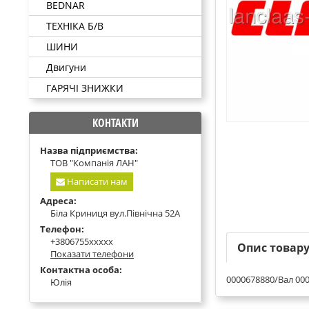
BEDNAR
ТЕХНІКА Б/В
ШИНИ
Двигуни
ГАРЯЧІ ЗНИЖКИ
КОНТАКТИ
Назва підприємства:
ТОВ "Компанія ЛАН"
Написати нам
Адреса:
Біла Криниця вул.Північна 52А
Телефон:
+3806755xxxxx
Опис товар
Показати телефони
Контактна особа:
0000678880/Вал 00
Юлія