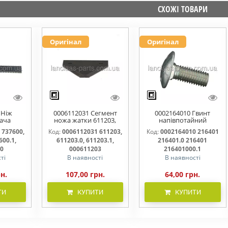
СХОЖІ ТОВАРИ
Оригінал
Оригінал
 Ніж
0006112031 Сегмент
0002164010 Гвинт
ача
ножа жатки 611203,
напівпотайний
омий
611203.0, 611203.1,
М10х25х20 216401
 737600,
Код:
0006112031 611203,
Код:
0002164010 216401
00.0,
000611203
216401.0 216401.1
600.1,
611203.0, 611203.1,
216401.0 216401
600000
216401000
00
000611203
216401000.1
ті
В наявності
В наявності
рн.
107,00 грн.
64,00 грн.
ТИ
КУПИТИ
КУПИТИ