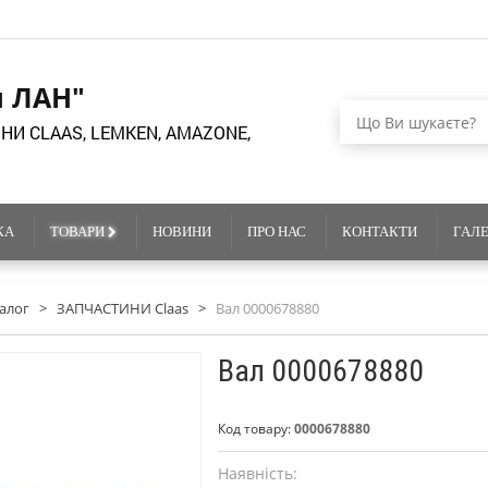
я ЛАН"
НИ CLAAS, LEMKEN, AMAZONE,
КА
ТОВАРИ
НОВИНИ
ПРО НАС
КОНТАКТИ
ГАЛ
алог
>
ЗАПЧАСТИНИ Claas
>
Вал 0000678880
Вал 0000678880
Код товару:
0000678880
Наявність: