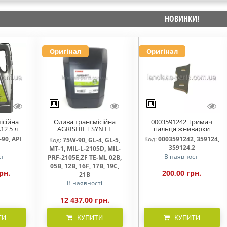
НОВИНКИ!
Оригінал
Оригінал
ісійна
Олива трансмісійна
0003591242 Тримач
12 5 л
AGRISHIFT SYN FE
пальця жниварки
75W90 20л
90, API
Код:
0003591242, 359124,
Код:
75W-90, GL-4, GL-5,
359124.2
MT-1, MIL-L-2105D, MIL-
ті
В наявності
PRF-2105E,ZF TE-ML 02B,
05B, 12B, 16F, 17B, 19C,
рн.
200,00 грн.
21B
В наявності
12 437,00 грн.
ТИ
КУПИТИ
КУПИТИ