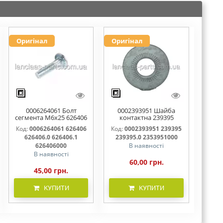
Оригінал
Оригінал
0006264061 Болт
0002393951 Шайба
сегмента М6х25 626406
контактна 239395
626406.0 626406.1
239395.0 2353951000
Код:
0006264061 626406
Код:
0002393951 239395
626406000
626406.0 626406.1
239395.0 2353951000
626406000
В наявності
В наявності
60,00 грн.
45,00 грн.
КУПИТИ
КУПИТИ