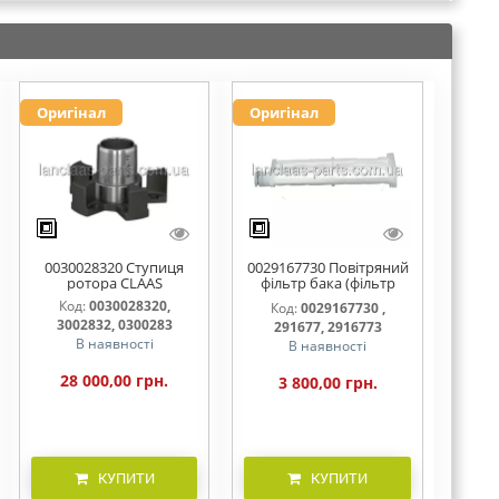
Оригінал
Оригінал
0030028320 Ступиця
0029167730 Повітряний
ротора CLAAS
фільтр бака (фільтр
AdBlue)
Код:
0030028320,
Код:
0029167730 ,
3002832, 0300283
291677, 2916773
В наявності
В наявності
28 000,00 грн.
3 800,00 грн.
КУПИТИ
КУПИТИ