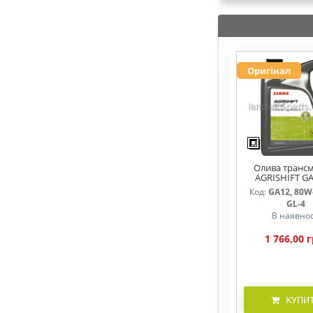
Оригінал
Олива трансм
AGRISHIFT GA
Код:
GA12, 80W-
GL-4
В наявнос
1 766,00 г
КУПИ