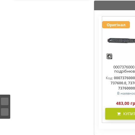
Оригінал
0007376000
подрібнюв
соломи,рух
Код:
0007376000
737600, 7376
737600.0, 737
737600.1, 737
7376000
В наявнос
483,00 г
КУПИ