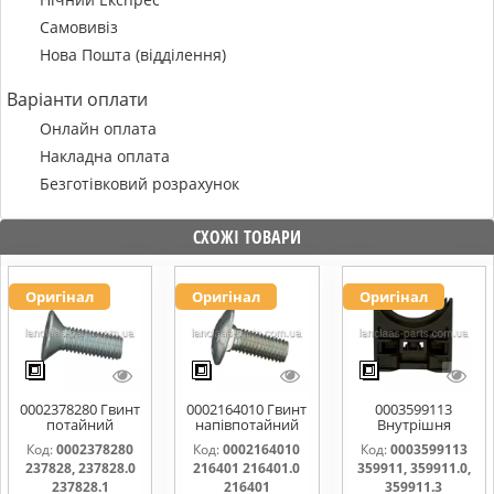
Самовивіз
Нова Пошта (відділення)
Варіанти оплати
Онлайн оплата
Накладна оплата
Безготівковий розрахунок
СХОЖІ ТОВАРИ
Оригінал
Оригінал
Оригінал
0002378280 Гвинт
0002164010 Гвинт
0003599113
потайний
напівпотайний
Внутрішня
M10x30 237828,
М10х25х20
частина
Код:
0002378280
Код:
0002164010
Код:
0003599113
237828.0
216401 216401.0
підшипника
237828, 237828.0
216401 216401.0
359911, 359911.0,
216401.1
жатки 359911,
216401000
359911.0,
237828.1
216401
359911.3