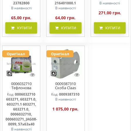
359911.3
23782800
216401000.1
В наявності
В наявності
В наявності
271,00 грн.
65,00 грн.
64,00 грн.
КУПИТИ
КУПИТИ
КУПИТИ
Оригінал
Оригінал
0006032710
0009387310
Тефлонова
Скоба Claas
втулка шківа
938731, 938731.0,
Код:
0006032710
Код:
0009387310
варіатора
938731.1
603271, 603271.0,
В наявності
57х63х40.5 ,
603271, 603271.0,
603271.1 603271,
603271.1
1 075,00 грн.
603271.0,
0006032710,
000603271, JAG08-
0099, 57х63х40
В наявності