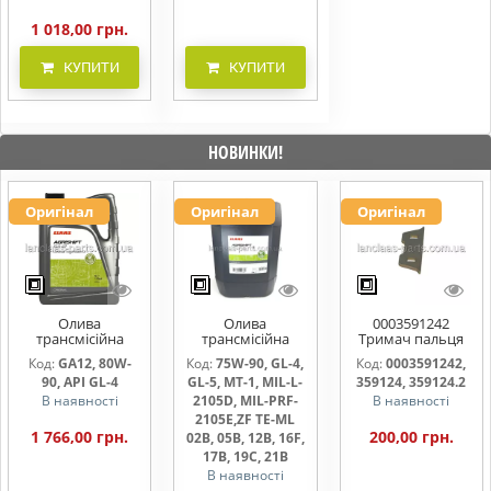
1 018,00 грн.
КУПИТИ
КУПИТИ
НОВИНКИ!
Оригінал
Оригінал
Оригінал
Олива
Олива
0003591242
трансмісійна
трансмісійна
Тримач пальця
AGRISHIFT GA12 5
AGRISHIFT SYN FE
жниварки
Код:
GA12, 80W-
Код:
75W-90, GL-4,
Код:
0003591242,
л
75W90 20л
90, API GL-4
GL-5, MT-1, MIL-L-
359124, 359124.2
В наявності
2105D, MIL-PRF-
В наявності
2105E,ZF TE-ML
1 766,00 грн.
200,00 грн.
02B, 05B, 12B, 16F,
17B, 19C, 21B
В наявності