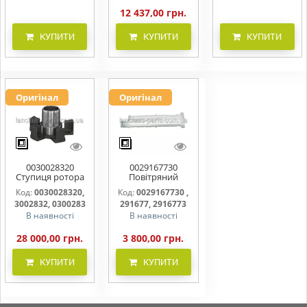
12 437,00 грн.
КУПИТИ
КУПИТИ
КУПИТИ
Оригінал
Оригінал
0030028320
0029167730
Ступиця ротора
Повітряний
CLAAS
фільтр бака
Код:
0030028320,
Код:
0029167730 ,
(фільтр AdBlue)
3002832, 0300283
291677, 2916773
В наявності
В наявності
28 000,00 грн.
3 800,00 грн.
КУПИТИ
КУПИТИ