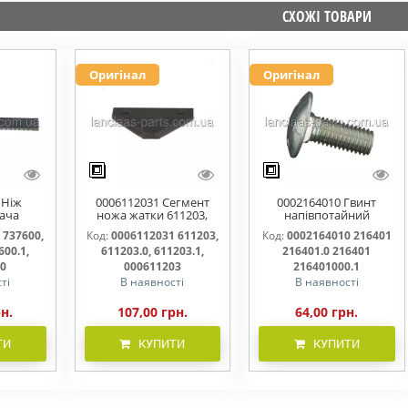
СХОЖІ ТОВАРИ
Оригінал
Оригінал
 Ніж
0006112031 Сегмент
0002164010 Гвинт
ача
ножа жатки 611203,
напівпотайний
омий
611203.0, 611203.1,
М10х25х20 216401
 737600,
Код:
0006112031 611203,
Код:
0002164010 216401
00.0,
000611203
216401.0 216401.1
600.1,
611203.0, 611203.1,
216401.0 216401
600000
216401000
00
000611203
216401000.1
ті
В наявності
В наявності
рн.
107,00 грн.
64,00 грн.
ТИ
КУПИТИ
КУПИТИ