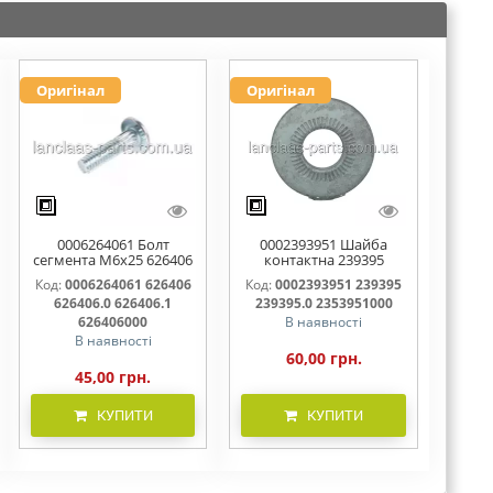
Оригінал
Оригінал
0006264061 Болт
0002393951 Шайба
сегмента М6х25 626406
контактна 239395
626406.0 626406.1
239395.0 2353951000
Код:
0006264061 626406
Код:
0002393951 239395
626406000
626406.0 626406.1
239395.0 2353951000
626406000
В наявності
В наявності
60,00 грн.
45,00 грн.
КУПИТИ
КУПИТИ