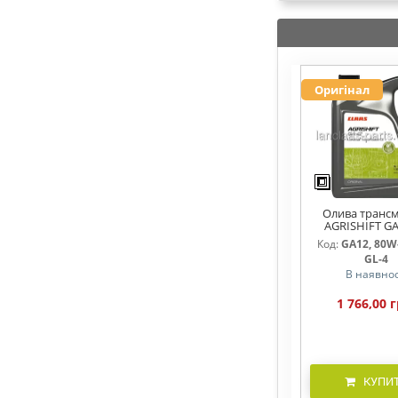
Оригінал
Олива трансм
AGRISHIFT GA
Код:
GA12, 80W-
GL-4
В наявнос
1 766,00 г
КУПИ