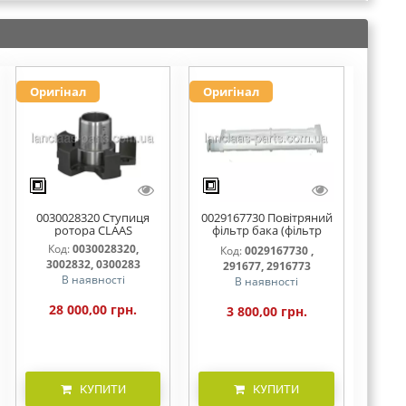
Оригінал
Оригінал
0030028320 Ступиця
0029167730 Повітряний
ротора CLAAS
фільтр бака (фільтр
AdBlue)
Код:
0030028320,
Код:
0029167730 ,
3002832, 0300283
291677, 2916773
В наявності
В наявності
28 000,00 грн.
3 800,00 грн.
КУПИТИ
КУПИТИ