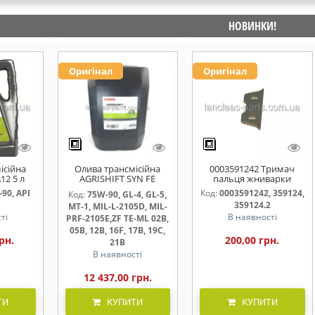
НОВИНКИ!
Оригінал
Оригінал
ісійна
Олива трансмісійна
0003591242 Тримач
12 5 л
AGRISHIFT SYN FE
пальця жниварки
75W90 20л
90, API
Код:
0003591242, 359124,
Код:
75W-90, GL-4, GL-5,
359124.2
MT-1, MIL-L-2105D, MIL-
ті
В наявності
PRF-2105E,ZF TE-ML 02B,
05B, 12B, 16F, 17B, 19C,
рн.
200,00 грн.
21B
В наявності
12 437,00 грн.
ТИ
КУПИТИ
КУПИТИ