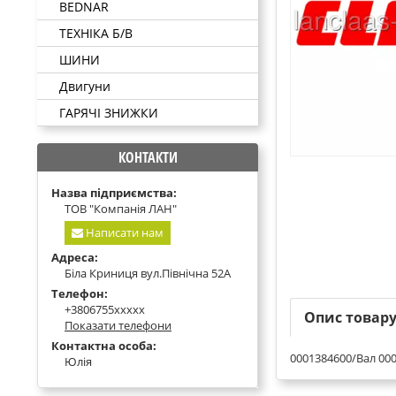
BEDNAR
ТЕХНІКА Б/В
ШИНИ
Двигуни
ГАРЯЧІ ЗНИЖКИ
КОНТАКТИ
Назва підприємства:
ТОВ "Компанія ЛАН"
Написати нам
Адреса:
Біла Криниця вул.Північна 52А
Телефон:
+3806755xxxxx
Опис товар
Показати телефони
Контактна особа:
0001384600/Вал 00
Юлія