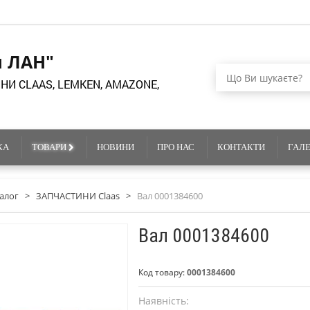
я ЛАН"
НИ CLAAS, LEMKEN, AMAZONE,
КА
ТОВАРИ
НОВИНИ
ПРО НАС
КОНТАКТИ
ГАЛ
алог
>
ЗАПЧАСТИНИ Claas
>
Вал 0001384600
Вал 0001384600
Код товару:
0001384600
Наявність: