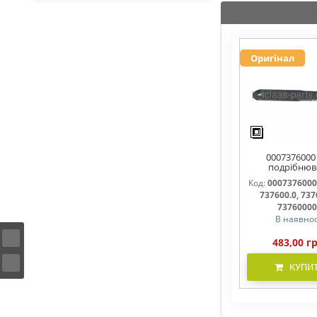
Оригінал
0007376000
подрібнюв
соломи,рух
Код:
0007376000
737600, 7376
737600.0, 737
737600.1, 737
7376000
В наявнос
483,00 г
КУПИ