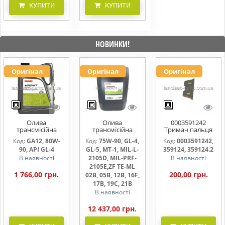
КУПИТИ
КУПИТИ
НОВИНКИ!
Оригінал
Оригінал
Оригінал
Олива
Олива
0003591242
трансмісійна
трансмісійна
Тримач пальця
AGRISHIFT GA12 5
AGRISHIFT SYN FE
жниварки
Код:
GA12, 80W-
Код:
75W-90, GL-4,
Код:
0003591242,
л
75W90 20л
90, API GL-4
GL-5, MT-1, MIL-L-
359124, 359124.2
В наявності
2105D, MIL-PRF-
В наявності
2105E,ZF TE-ML
1 766,00 грн.
200,00 грн.
02B, 05B, 12B, 16F,
17B, 19C, 21B
В наявності
12 437,00 грн.