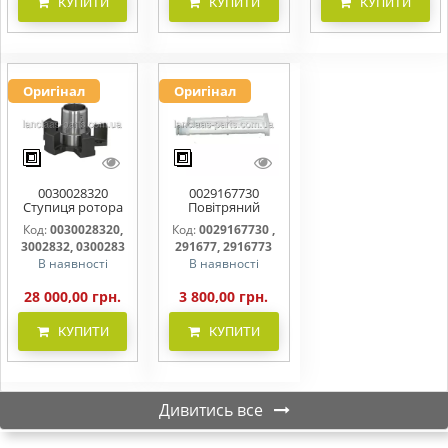
КУПИТИ
КУПИТИ
КУПИТИ
Оригінал
Оригінал
0030028320
0029167730
Ступиця ротора
Повітряний
CLAAS
фільтр бака
Код:
0030028320,
Код:
0029167730 ,
(фільтр AdBlue)
3002832, 0300283
291677, 2916773
В наявності
В наявності
28 000,00 грн.
3 800,00 грн.
КУПИТИ
КУПИТИ
Дивитись все