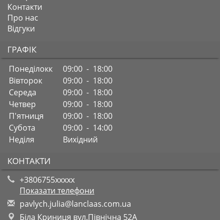
Контакти
Про нас
Відгуки
ГРАФІК
Понеділокк
09:00 - 18:00
Вівторок
09:00 - 18:00
Середа
09:00 - 18:00
Четвер
09:00 - 18:00
П'ятниця
09:00 - 18:00
Субота
09:00 - 14:00
Неділя
Вихідний
КОНТАКТИ
+3806755xxxxx
Показати телефони
p
avl
ych
.ju
lia
@la
ncl
aas
.co
m.u
a
Біла Криниця вул.Північна 52А