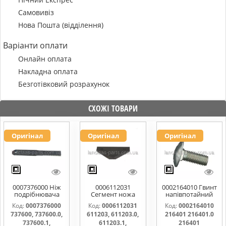
Самовивіз
Нова Пошта (відділення)
Варіанти оплати
Онлайн оплата
Накладна оплата
Безготівковий розрахунок
СХОЖІ ТОВАРИ
Оригінал
Оригінал
Оригінал
0007376000 Ніж
0006112031
0002164010 Гвинт
подрібнювача
Сегмент ножа
напівпотайний
соломи,рухомий
жатки 611203,
М10х25х20
Код:
0007376000
Код:
0006112031
Код:
0002164010
737600, 737600.0,
611203.0,
216401 216401.0
737600, 737600.0,
611203, 611203.0,
216401 216401.0
737600.1,
611203.1,
216401.1
737600000
000611203
216401000
737600.1,
611203.1,
216401