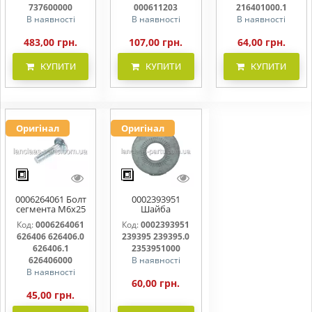
737600000
000611203
216401000.1
В наявності
В наявності
В наявності
483,00 грн.
107,00 грн.
64,00 грн.
КУПИТИ
КУПИТИ
КУПИТИ
Оригінал
Оригінал
0006264061 Болт
0002393951
сегмента М6х25
Шайба
626406 626406.0
контактна 239395
Код:
0006264061
Код:
0002393951
626406.1
239395.0
626406 626406.0
239395 239395.0
626406000
2353951000
626406.1
2353951000
626406000
В наявності
В наявності
60,00 грн.
45,00 грн.