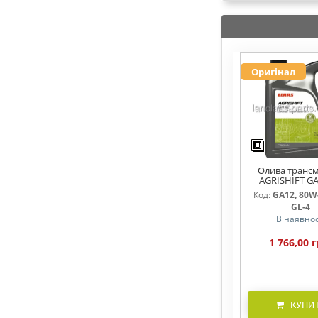
Оригінал
Олива трансм
AGRISHIFT GA
Код:
GA12, 80W-
GL-4
В наявнос
1 766,00 г
КУПИ