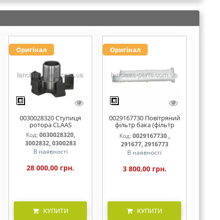
Оригінал
Оригінал
0030028320 Ступиця
0029167730 Повітряний
ротора CLAAS
фільтр бака (фільтр
AdBlue)
Код:
0030028320,
Код:
0029167730 ,
3002832, 0300283
291677, 2916773
В наявності
В наявності
28 000,00 грн.
3 800,00 грн.
КУПИТИ
КУПИТИ