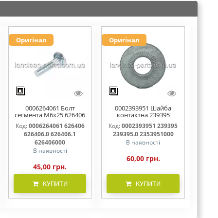
Оригінал
Оригінал
0006264061 Болт
0002393951 Шайба
сегмента М6х25 626406
контактна 239395
626406.0 626406.1
239395.0 2353951000
Код:
0006264061 626406
Код:
0002393951 239395
626406000
626406.0 626406.1
239395.0 2353951000
626406000
В наявності
В наявності
60,00 грн.
45,00 грн.
КУПИТИ
КУПИТИ