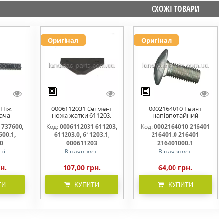
СХОЖІ ТОВАРИ
Оригінал
Оригінал
 Ніж
0006112031 Сегмент
0002164010 Гвинт
ача
ножа жатки 611203,
напівпотайний
омий
611203.0, 611203.1,
М10х25х20 216401
 737600,
Код:
0006112031 611203,
Код:
0002164010 216401
00.0,
000611203
216401.0 216401.1
600.1,
611203.0, 611203.1,
216401.0 216401
600000
216401000
00
000611203
216401000.1
ті
В наявності
В наявності
рн.
107,00 грн.
64,00 грн.
ТИ
КУПИТИ
КУПИТИ