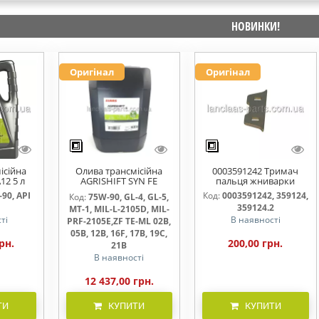
НОВИНКИ!
Оригінал
Оригінал
ісійна
Олива трансмісійна
0003591242 Тримач
12 5 л
AGRISHIFT SYN FE
пальця жниварки
75W90 20л
90, API
Код:
0003591242, 359124,
Код:
75W-90, GL-4, GL-5,
359124.2
MT-1, MIL-L-2105D, MIL-
ті
В наявності
PRF-2105E,ZF TE-ML 02B,
05B, 12B, 16F, 17B, 19C,
рн.
200,00 грн.
21B
В наявності
12 437,00 грн.
ТИ
КУПИТИ
КУПИТИ