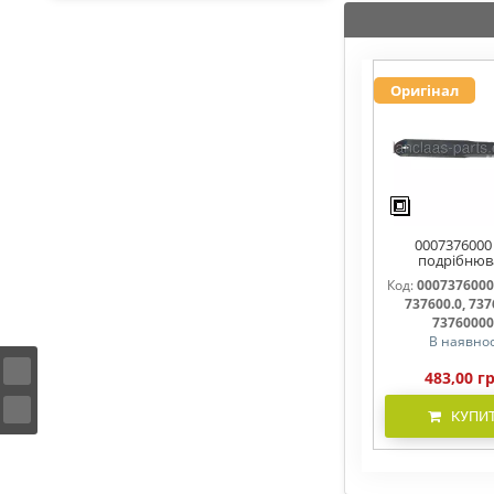
Оригінал
0007376000
подрібнюв
соломи,рух
Код:
0007376000
737600, 7376
737600.0, 737
737600.1, 737
7376000
В наявнос
483,00 г
КУПИ