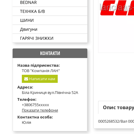
BEDNAR
ТЕХНІКА Б/В
ШИНИ
Двигуни
ГАРЯЧІ ЗНИЖКИ
КОНТАКТИ
Назва підприємства:
ТОВ "Компанія ЛАН"
Написати нам
Адреса:
Біла Криниця вул.Північна 52А
Телефон:
+3806755xxxxx
Опис товар
Показати телефони
Контактна особа:
0005268532/Вал 00
Юлія