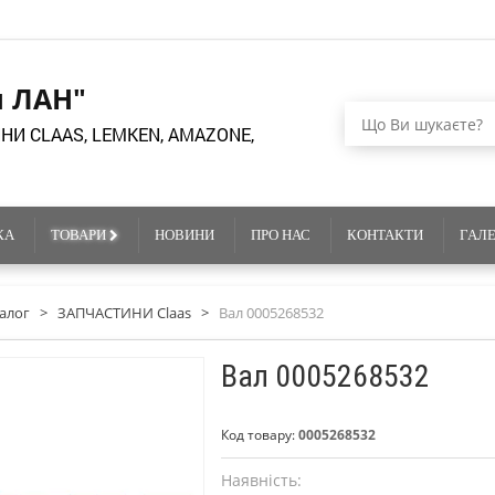
я ЛАН"
НИ CLAAS, LEMKEN, AMAZONE,
КА
ТОВАРИ
НОВИНИ
ПРО НАС
КОНТАКТИ
ГАЛ
алог
>
ЗАПЧАСТИНИ Claas
>
Вал 0005268532
Вал 0005268532
Код товару:
0005268532
Наявність: