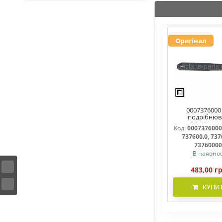
Оригінал
0007376000
подрібнюв
соломи,рух
Код:
0007376000
737600, 7376
737600.0, 737
737600.1, 737
7376000
В наявнос
483,00 г
КУПИ