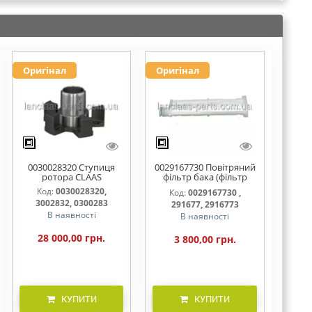
Оригінал
Оригінал
0030028320 Ступиця
0029167730 Повітряний
ротора CLAAS
фільтр бака (фільтр
AdBlue)
Код:
0030028320,
Код:
0029167730 ,
3002832, 0300283
291677, 2916773
В наявності
В наявності
28 000,00 грн.
3 800,00 грн.
КУПИТИ
КУПИТИ