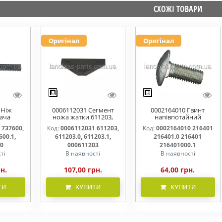
СХОЖІ ТОВАРИ
Оригінал
Оригінал
 Ніж
0006112031 Сегмент
0002164010 Гвинт
ача
ножа жатки 611203,
напівпотайний
омий
611203.0, 611203.1,
М10х25х20 216401
 737600,
Код:
0006112031 611203,
Код:
0002164010 216401
00.0,
000611203
216401.0 216401.1
600.1,
611203.0, 611203.1,
216401.0 216401
600000
216401000
00
000611203
216401000.1
ті
В наявності
В наявності
рн.
107,00 грн.
64,00 грн.
ТИ
КУПИТИ
КУПИТИ