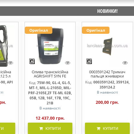
НОВИНКИ!
Оригінал
Оригінал
ісійна
Олива трансмісійна
0003591242 Тримач
12 5 л
AGRISHIFT SYN FE
пальця жниварки
75W90 20л
90, API
Код:
0003591242, 359124,
Код:
75W-90, GL-4, GL-5,
359124.2
MT-1, MIL-L-2105D, MIL-
ті
В наявності
PRF-2105E,ZF TE-ML 02B,
05B, 12B, 16F, 17B, 19C,
рн.
200,00 грн.
21B
В наявності
12 437,00 грн.
ТИ
КУПИТИ
КУПИТИ