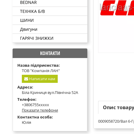
BEDNAR
ТЕХНІКА Б/В
ШИНИ
Двигуни
ГАРЯЧІ ЗНИЖКИ
КОНТАКТИ
Назва підприємства:
ТОВ "Компанія ЛАН"
Написати нам
Адреса:
Біла Криниця вул.Північна 52А
Телефон:
+3806755xxxxx
Опис товар
Показати телефони
Контактна особа:
0009058720/Вал 6-Г
Юлія