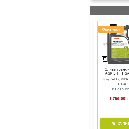
Оригінал
Олива трансм
AGRISHIFT GA
Код:
GA12, 80W-
GL-4
В наявнос
1 766,00 г
КУПИ