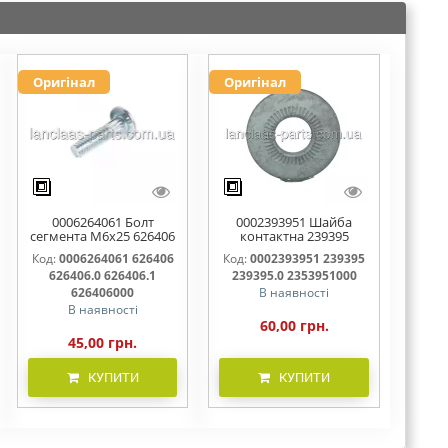
Оригінал
Оригінал
0006264061 Болт
0002393951 Шайба
сегмента М6х25 626406
контактна 239395
626406.0 626406.1
239395.0 2353951000
Код:
0006264061 626406
Код:
0002393951 239395
626406000
626406.0 626406.1
239395.0 2353951000
626406000
В наявності
В наявності
60,00 грн.
45,00 грн.
КУПИТИ
КУПИТИ