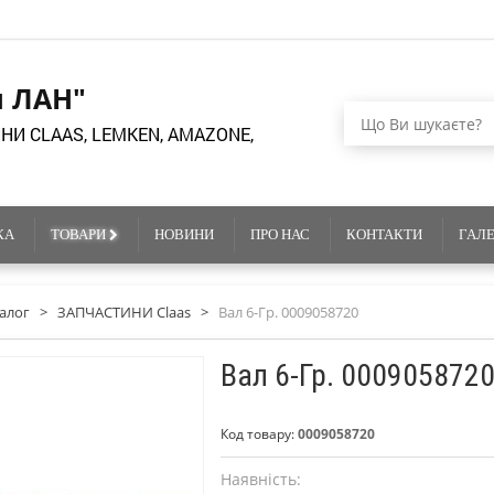
я ЛАН"
НИ CLAAS, LEMKEN, AMAZONE,
КА
ТОВАРИ
НОВИНИ
ПРО НАС
КОНТАКТИ
ГАЛ
алог
>
ЗАПЧАСТИНИ Claas
>
Вал 6-Гр. 0009058720
Вал 6-Гр. 000905872
Код товару:
0009058720
Наявність: