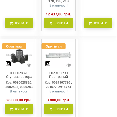
17B, 19C, 21B
В наявності
12 437,00 грн.
КУПИТИ
КУПИТИ
КУПИТИ
Оригінал
Оригінал
0030028320
0029167730
Ступиця ротора
Повітряний
CLAAS
фільтр бака
Код:
0030028320,
Код:
0029167730 ,
(фільтр AdBlue)
3002832, 0300283
291677, 2916773
В наявності
В наявності
28 000,00 грн.
3 800,00 грн.
КУПИТИ
КУПИТИ