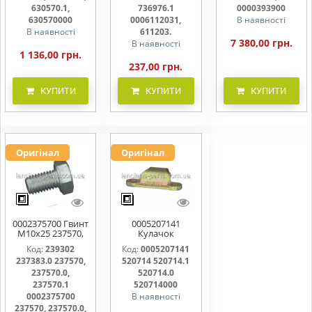
611203.
630570.1,
736976.1
0000393900
630570000
0006112031,
В наявності
В наявності
611203.
7 380,00 грн.
В наявності
1 136,00 грн.
237,00 грн.
КУПИТИ
КУПИТИ
КУПИТИ
Оригінал
Оригінал
0002375700 Гвинт
0005207141
M10x25 237570,
Кулачок
237570.0,
ножовий,
Код:
239302
Код:
0005207141
237570.1
прижим коси
237383.0 237570,
520714 520714.1
520714, 520714.0
237570.0,
520714.0
237570.1
520714000
0002375700
В наявності
237570, 237570.0,