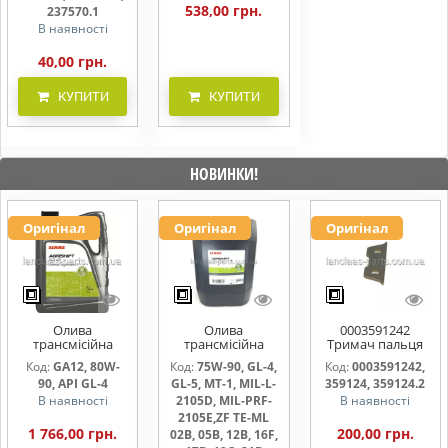
538,00 грн.
237570.1
В наявності
40,00 грн.
КУПИТИ
КУПИТИ
НОВИНКИ!
Оригінал
Оригінал
Оригінал
Олива
Олива
0003591242
трансмісійна
трансмісійна
Тримач пальця
AGRISHIFT GA12 5
AGRISHIFT SYN FE
жниварки
Код:
GA12, 80W-
Код:
75W-90, GL-4,
Код:
0003591242,
л
75W90 20л
90, API GL-4
GL-5, MT-1, MIL-L-
359124, 359124.2
В наявності
2105D, MIL-PRF-
В наявності
2105E,ZF TE-ML
1 766,00 грн.
200,00 грн.
02B, 05B, 12B, 16F,