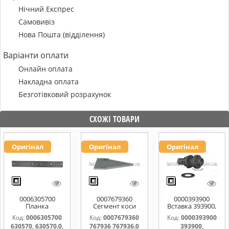
Нічний Експрес
Самовивіз
Нова Пошта (відділення)
Варіанти оплати
Онлайн оплата
Накладна оплата
Безготівковий розрахунок
СХОЖІ ТОВАРИ
Оригінал
Оригінал
Оригінал
0006305700
0007679360
0000393900
Планка
Сегмент коси
Вставка 393900,
направляюча
767936 767936.0
0000393900
Код:
0006305700
Код:
0007679360
Код:
0000393900
630570, 630570.0,
767976.1
630570, 630570.0,
767936 767936.0
393900,
630570.1
0006112031,