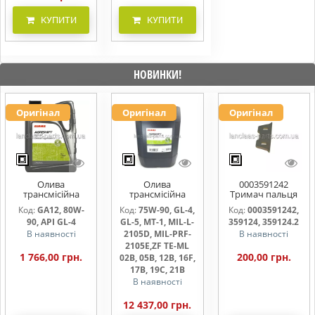
КУПИТИ
КУПИТИ
НОВИНКИ!
Оригінал
Оригінал
Оригінал
Олива
Олива
0003591242
трансмісійна
трансмісійна
Тримач пальця
AGRISHIFT GA12 5
AGRISHIFT SYN FE
жниварки
Код:
GA12, 80W-
Код:
75W-90, GL-4,
Код:
0003591242,
л
75W90 20л
90, API GL-4
GL-5, MT-1, MIL-L-
359124, 359124.2
В наявності
2105D, MIL-PRF-
В наявності
2105E,ZF TE-ML
1 766,00 грн.
200,00 грн.
02B, 05B, 12B, 16F,
17B, 19C, 21B
В наявності
12 437,00 грн.