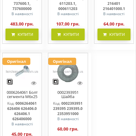
737600000
000611203
216401000
737600.1,
611203.1,
216401
737600000
000611203
216401000.1
В наявності
В наявності
В наявності
483,00 грн.
107,00 грн.
64,00 грн.
КУПИТИ
КУПИТИ
КУПИТИ
Оригінал
Оригінал
0006264061 Болт
0002393951
сегмента М6х25
Шайба
626406 626406.0
контактна 239395
Код:
0006264061
Код:
0002393951
626406.1
239395.0
626406 626406.0
239395 239395.0
626406000
2353951000
626406.1
2353951000
626406000
В наявності
В наявності
60,00 грн.
45,00 грн.