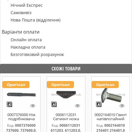
Нічний Експрес
Самовивіз
Нова Пошта (відділення)
Варіанти оплати
Онлайн оплата
Накладна оплата
Безготівковий розрахунок
СХОЖІ ТОВАРИ
Оригінал
Оригінал
Оригінал
0007376000 Ніж
0006112031
0002164010 Гвинт
подрібнювача
Сегмент ножа
напівпотайний
соломи,рухомий
жатки 611203,
М10х25х20
Код:
0007376000
Код:
0006112031
Код:
0002164010
737600, 737600.0,
611203.0,
216401 216401.0
737600, 737600.0,
611203, 611203.0,
216401 216401.0
737600.1,
611203.1,
216401.1