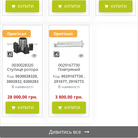
КУПИТИ
КУПИТИ
КУПИТИ
Оригінал
Оригінал
0030028320
0029167730
Ступиця ротора
Повітряний
CLAAS
фільтр бака
Код:
0030028320,
Код:
0029167730 ,
(фільтр AdBlue)
3002832, 0300283
291677, 2916773
В наявності
В наявності
28 000,00 грн.
3 800,00 грн.
КУПИТИ
КУПИТИ
Дивитись все