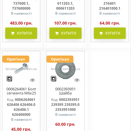
737600000
000611203
216401000
737600.1,
611203.1,
216401
737600000
000611203
216401000.1
В наявності
В наявності
В наявності
483,00 грн.
107,00 грн.
64,00 грн.
КУПИТИ
КУПИТИ
КУПИТИ
Оригінал
Оригінал
0006264061 Болт
0002393951
сегмента М6х25
Шайба
626406 626406.0
контактна 239395
Код:
0006264061
Код:
0002393951
626406.1
239395.0
626406 626406.0
239395 239395.0
626406000
2353951000
626406.1
2353951000
626406000
В наявності
В наявності
60,00 грн.
45,00 грн.