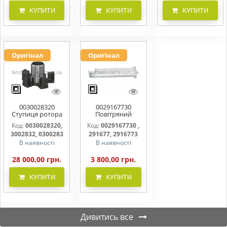
КУПИТИ
КУПИТИ
КУПИТИ
Оригінал
Оригінал
0030028320
0029167730
Ступиця ротора
Повітряний
CLAAS
фільтр бака
Код:
0030028320,
Код:
0029167730 ,
(фільтр AdBlue)
3002832, 0300283
291677, 2916773
В наявності
В наявності
28 000,00 грн.
3 800,00 грн.
КУПИТИ
КУПИТИ
Дивитись все