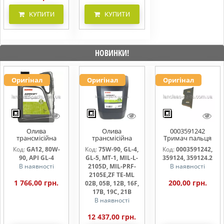
КУПИТИ
КУПИТИ
НОВИНКИ!
Оригінал
Оригінал
Оригінал
Олива
Олива
0003591242
трансмісійна
трансмісійна
Тримач пальця
AGRISHIFT GA12 5
AGRISHIFT SYN FE
жниварки
Код:
GA12, 80W-
Код:
75W-90, GL-4,
Код:
0003591242,
л
75W90 20л
90, API GL-4
GL-5, MT-1, MIL-L-
359124, 359124.2
В наявності
2105D, MIL-PRF-
В наявності
2105E,ZF TE-ML
1 766,00 грн.
200,00 грн.
02B, 05B, 12B, 16F,
17B, 19C, 21B
В наявності
12 437,00 грн.