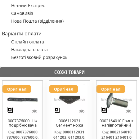
Нічний Експрес
Самовивіз
Нова Пошта (відділення)
Варіанти оплати
Онлайн оплата
Накладна оплата
Безготівковий розрахунок
СХОЖІ ТОВАРИ
Оригінал
Оригінал
Оригінал
0007376000 Ніж
0006112031
0002164010 Гвинт
подрібнювача
Сегмент ножа
напівпотайний
соломи,рухомий
жатки 611203,
М10х25х20
Код:
0007376000
Код:
0006112031
Код:
0002164010
737600, 737600.0,
611203.0,
216401 216401.0
737600, 737600.0,
611203, 611203.0,
216401 216401.0
737600.1,
611203.1,
216401.1