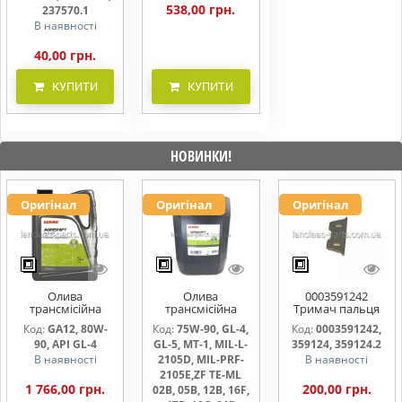
538,00 грн.
237570.1
В наявності
40,00 грн.
КУПИТИ
КУПИТИ
НОВИНКИ!
Оригінал
Оригінал
Оригінал
Олива
Олива
0003591242
трансмісійна
трансмісійна
Тримач пальця
AGRISHIFT GA12 5
AGRISHIFT SYN FE
жниварки
Код:
GA12, 80W-
Код:
75W-90, GL-4,
Код:
0003591242,
л
75W90 20л
90, API GL-4
GL-5, MT-1, MIL-L-
359124, 359124.2
В наявності
2105D, MIL-PRF-
В наявності
2105E,ZF TE-ML
1 766,00 грн.
200,00 грн.
02B, 05B, 12B, 16F,