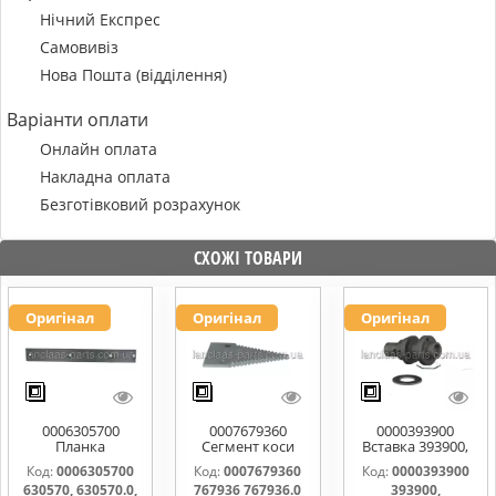
Нічний Експрес
Самовивіз
Нова Пошта (відділення)
Варіанти оплати
Онлайн оплата
Накладна оплата
Безготівковий розрахунок
СХОЖІ ТОВАРИ
Оригінал
Оригінал
Оригінал
0006305700
0007679360
0000393900
Планка
Сегмент коси
Вставка 393900,
направляюча
767936 767936.0
0000393900
Код:
0006305700
Код:
0007679360
Код:
0000393900
630570, 630570.0,
767976.1
630570, 630570.0,
767936 767936.0
393900,
630570.1
0006112031,