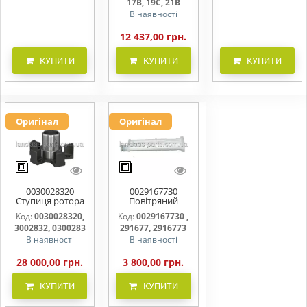
17B, 19C, 21B
В наявності
12 437,00 грн.
КУПИТИ
КУПИТИ
КУПИТИ
Оригінал
Оригінал
0030028320
0029167730
Ступиця ротора
Повітряний
CLAAS
фільтр бака
Код:
0030028320,
Код:
0029167730 ,
(фільтр AdBlue)
3002832, 0300283
291677, 2916773
В наявності
В наявності
28 000,00 грн.
3 800,00 грн.
КУПИТИ
КУПИТИ