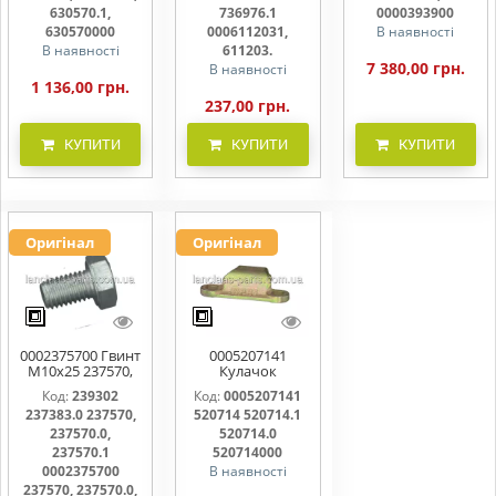
611203.
630570.1,
736976.1
0000393900
630570000
0006112031,
В наявності
В наявності
611203.
7 380,00 грн.
В наявності
1 136,00 грн.
237,00 грн.
КУПИТИ
КУПИТИ
КУПИТИ
Оригінал
Оригінал
0002375700 Гвинт
0005207141
M10x25 237570,
Кулачок
237570.0,
ножовий,
Код:
239302
Код:
0005207141
237570.1
прижим коси
237383.0 237570,
520714 520714.1
520714, 520714.0
237570.0,
520714.0
237570.1
520714000
0002375700
В наявності
237570, 237570.0,