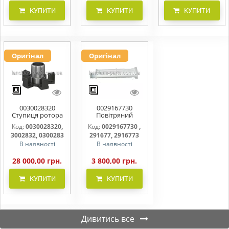
КУПИТИ
КУПИТИ
КУПИТИ
Оригінал
Оригінал
0030028320
0029167730
Ступиця ротора
Повітряний
CLAAS
фільтр бака
Код:
0030028320,
Код:
0029167730 ,
(фільтр AdBlue)
3002832, 0300283
291677, 2916773
В наявності
В наявності
28 000,00 грн.
3 800,00 грн.
КУПИТИ
КУПИТИ
Дивитись все