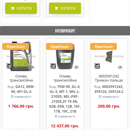
КУПИТИ
КУПИТИ
НОВИНКИ!
Оригінал
Оригінал
Оригінал
Олива
Олива
0003591242
трансмісійна
трансмісійна
Тримач пальця
AGRISHIFT GA12 5
AGRISHIFT SYN FE
жниварки
Код:
GA12, 80W-
Код:
75W-90, GL-4,
Код:
0003591242,
л
75W90 20л
90, API GL-4
GL-5, MT-1, MIL-L-
359124, 359124.2
В наявності
2105D, MIL-PRF-
В наявності
2105E,ZF TE-ML
1 766,00 грн.
200,00 грн.
02B, 05B, 12B, 16F,
17B, 19C, 21B
В наявності
12 437,00 грн.