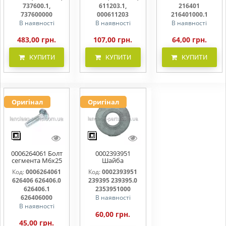
737600000
000611203
216401000
737600.1,
611203.1,
216401
737600000
000611203
216401000.1
В наявності
В наявності
В наявності
483,00 грн.
107,00 грн.
64,00 грн.
КУПИТИ
КУПИТИ
КУПИТИ
Оригінал
Оригінал
0006264061 Болт
0002393951
сегмента М6х25
Шайба
626406 626406.0
контактна 239395
Код:
0006264061
Код:
0002393951
626406.1
239395.0
626406 626406.0
239395 239395.0
626406000
2353951000
626406.1
2353951000
626406000
В наявності
В наявності
60,00 грн.
45,00 грн.