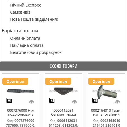
Нічний Експрес
Самовивіз
Нова Пошта (відділення)
Варіанти оплати
Онлайн оплата
Накладна оплата
Безготівковий розрахунок
СХОЖІ ТОВАРИ
Оригінал
Оригінал
Оригінал
0007376000 Ніж
0006112031
0002164010 Гвинт
подрібнювача
Сегмент ножа
напівпотайний
соломи,рухомий
жатки 611203,
М10х25х20
Код:
0007376000
Код:
0006112031
Код:
0002164010
737600, 737600.0,
611203.0,
216401 216401.0
737600, 737600.0,
611203, 611203.0,
216401 216401.0
737600.1,
611203.1,
216401.1