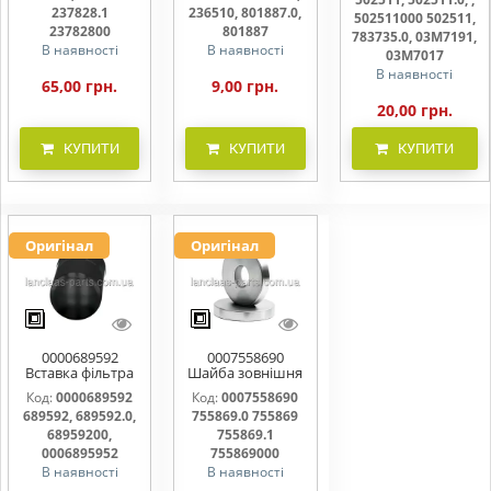
50251502511.11000
237828.1
236510, 801887.0,
502511000 502511,
23782800
801887
783735.0, 03M7191,
В наявності
В наявності
03M7017
В наявності
65,00 грн.
9,00 грн.
20,00 грн.
КУПИТИ
КУПИТИ
КУПИТИ
Оригінал
Оригінал
0000689592
0007558690
Вставка фільтра
Шайба зовнішня
689592, 689592.0,
ножа
Код:
0000689592
Код:
0007558690
68959200,
подрібнювача
689592, 689592.0,
755869.0 755869
0006895952
755869.0 755869
755869.1
68959200,
755869.1
755869000
0006895952
755869000
В наявності
В наявності