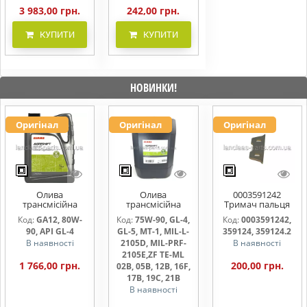
3 983,00 грн.
242,00 грн.
КУПИТИ
КУПИТИ
НОВИНКИ!
Оригінал
Оригінал
Оригінал
Олива
Олива
0003591242
трансмісійна
трансмісійна
Тримач пальця
AGRISHIFT GA12 5
AGRISHIFT SYN FE
жниварки
Код:
GA12, 80W-
Код:
75W-90, GL-4,
Код:
0003591242,
л
75W90 20л
90, API GL-4
GL-5, MT-1, MIL-L-
359124, 359124.2
В наявності
2105D, MIL-PRF-
В наявності
2105E,ZF TE-ML
1 766,00 грн.
200,00 грн.
02B, 05B, 12B, 16F,
17B, 19C, 21B
В наявності