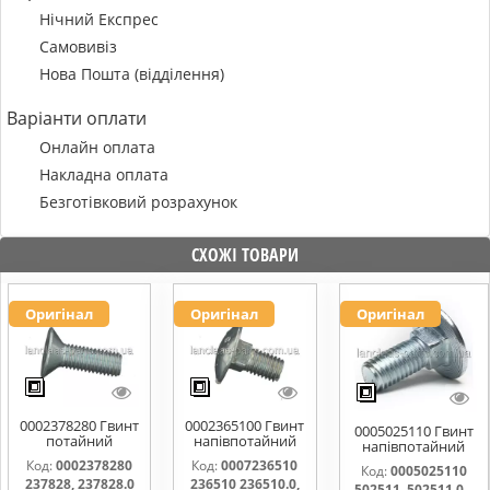
Нічний Експрес
Самовивіз
Нова Пошта (відділення)
Варіанти оплати
Онлайн оплата
Накладна оплата
Безготівковий розрахунок
СХОЖІ ТОВАРИ
Оригінал
Оригінал
Оригінал
0002378280 Гвинт
0002365100 Гвинт
0005025110 Гвинт
потайний
напівпотайний
напівпотайний
M10x30 237828,
M10*20 236510,
М10х25 8.8 502511,
Код:
0002378280
Код:
0007236510
237828.0
236510.0, 236510,
Код:
0005025110
502511.0, 502511.1,
237828, 237828.0
236510 236510.0,
801887.0, 801887
502511, 502511.0, ,