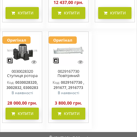
12 437,00 грн.
КУПИТИ
КУПИТИ
КУПИТИ
Оригінал
Оригінал
0030028320
0029167730
Ступиця ротора
Повітряний
CLAAS
фільтр бака
Код:
0030028320,
Код:
0029167730 ,
(фільтр AdBlue)
3002832, 0300283
291677, 2916773
В наявності
В наявності
28 000,00 грн.
3 800,00 грн.
КУПИТИ
КУПИТИ